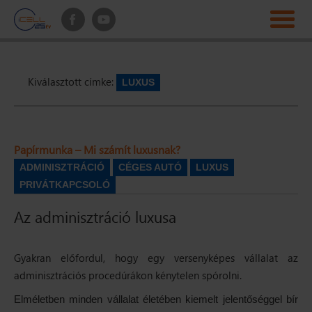
Kiválasztott címke:
LUXUS
Papírmunka – Mi számít luxusnak?
ADMINISZTRÁCIÓ
CÉGES AUTÓ
LUXUS
PRIVÁTKAPCSOLÓ
Az adminisztráció luxusa
Gyakran előfordul, hogy egy versenyképes vállalat az
adminisztrációs procedúrákon kénytelen spórolni.
Elméletben minden vállalat életében kiemelt jelentőséggel bír