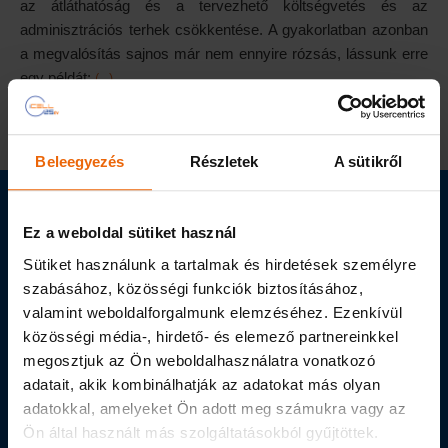
az átláthatóság és a tervezhető költségvetés és az
adminisztrációs terhek csökkentése. A gyakorlatban azonban
a megvalósítás sajnos már nem ennyire rózsás, lássunk erre
(…)
egy példát:
Beleegyezés
Részletek
A sütikről
Kérdése van? Küldje el adatait,
és mi visszahívjuk!
Ez a weboldal sütiket használ
Sütiket használunk a tartalmak és hirdetések személyre
szabásához, közösségi funkciók biztosításához,
valamint weboldalforgalmunk elemzéséhez. Ezenkívül
közösségi média-, hirdető- és elemező partnereinkkel
megosztjuk az Ön weboldalhasználatra vonatkozó
adatait, akik kombinálhatják az adatokat más olyan
adatokkal, amelyeket Ön adott meg számukra vagy az
Ön által használt más szolgáltatásokból gyűjtöttek.