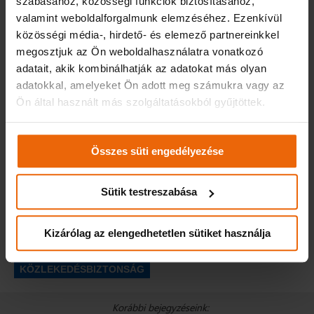
szabásához, közösségi funkciók biztosításához,
Laklóth Aladár, színművész, tereprali navigátor –
467
valamint weboldalforgalmunk elemzéséhez. Ezenkívül
pont
közösségi média-, hirdető- és elemező partnereinkkel
megosztjuk az Ön weboldalhasználatra vonatkozó
Az Arany Pedál közlekedésbiztonsági verseny október végéig
adatait, akik kombinálhatják az adatokat más olyan
tart, a soron következő versenyzők: Vitányi Judit, a TV2 Tények
adatokkal, amelyeket Ön adott meg számukra vagy az
műsorvezetője, és Böde Dániel, a Ferencváros és a Magyar
Ön által használt más szolgáltatásokból gyűjtöttek.
Labdarúgó Válogatott csatárja.
Csatlakozzon a kezdeményezésünkhöz Ön is
Facebook
oldalunkon
!
Összes süti engedélyezése
Sütik testreszabása
4037
Facebook
Twitter
Ossza
meg
Kizárólag az elengedhetetlen sütiket használja
Kapcsolódó témakörök:
EGY NAP EGYMÁSÉRT
KÖZLEKEDÉSBIZTONSÁG
Korábbi bejegyzéseink: