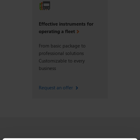
Effective instruments for
operating a fleet
From basic package to
professional solutions
Customizable to every
business
Request an offer