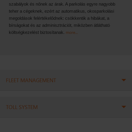
szabályok és nőnek az árak. A parkolás egyre nagyobb
teher a cégeknek, ezért az automatikus, okosparkolási
megoldások felértékelődnek: csökkentik a hibákat, a
bírságokat és az adminisztrációt, miközben átlátható
more...
költségkezelést biztosítanak.
FLEET MANAGEMENT
Telematics is an interdisciplinary field that encompasses
numerous special areas (e.g. telecommunication, road
TOLL SYSTEM
haulage, traffic safety, various vehicle technologies etc.), it
means the boundary point between telecommunication and
Till the mid 1990s the motorways of Hungary the vehicles
informatics developments for i-Cell.
could use motorways of Hungary free of charge. The so-