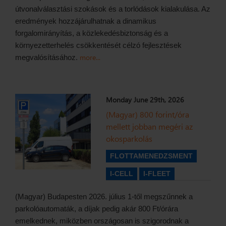
útvonalválasztási szokások és a torlódások kialakulása. Az
eredmények hozzájárulhatnak a dinamikus
forgalomirányítás, a közlekedésbiztonság és a
környezetterhelés csökkentését célzó fejlesztések
more...
megvalósításához.
Monday June 29th, 2026
(Magyar) 800 forint/óra
mellett jobban megéri az
okosparkolás
FLOTTAMENEDZSMENT
I-CELL
I-FLEET
(Magyar) Budapesten 2026. július 1-től megszűnnek a
parkolóautomaták, a díjak pedig akár 800 Ft/órára
emelkednek, miközben országosan is szigorodnak a