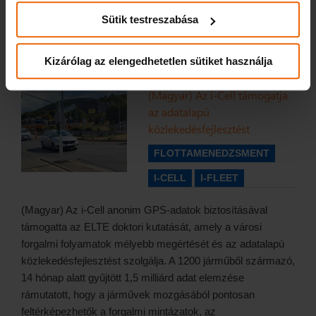
more...
eszközökben, vagy a festékekben.
Sütik testreszabása
Kizárólag az elengedhetetlen sütiket használja
Monday July 27th, 2026
(Magyar) Az i-Cell támogatja
az adatalapú
közlekedésfejlesztést
FLOTTAMENEDZSMENT
I-CELL
I-FLEET
(Magyar) Az i-Cell anonim GPS-adatok biztosításával
támogatta az ELTE doktori kutatását, amely a városi
forgalmi folyamatok mélyebb megértését és az adatalapú
közlekedésfejlesztést szolgálja. A 1200 járműből származó,
14 hónap alatt gyűjtött 1,5 milliárd adat elemzése
rámutatott, hogy a járművek mozgásából pontosan
feltérképezhetők a forgalmi mintázatok, az