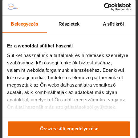
News
Beleegyezés
Részletek
A sütikről
Wednesday August 5th, 2026
(Magyar) A klímaváltozás
miatt bővülhet a hűtött
Ez a weboldal sütiket használ
szállítást igénylő áruk köre
Sütiket használunk a tartalmak és hirdetések személyre
FLOTTAMENEDZSMENT
szabásához, közösségi funkciók biztosításához,
valamint weboldalforgalmunk elemzéséhez. Ezenkívül
GPS NYOMKÖVETÉS
közösségi média-, hirdető- és elemező partnereinkkel
I-CELL
I-FLEET
megosztjuk az Ön weboldalhasználatra vonatkozó
adatait, akik kombinálhatják az adatokat más olyan
NYOMKÖVETÉS
adatokkal, amelyeket Ön adott meg számukra vagy az
Ön által használt más szolgáltatásokból gyűjtöttek.
(Magyar) A nyári hőhullámok a fuvarozásra is hatással
vannak. A hűtési lánc védelme kibővülhet új
termékcsoportokkal. Ha a teherautó raktere tartósan, több
Összes süti engedélyezése
órán át meghaladja a 60, vagy akár a 70 fokot, az több
termékfajtában tud károkat okozni, például az elektronikai