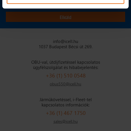
info@icell.hu
1037 Budapest Bécsi út 269.
OBU-val, útdíjfizetéssel kapcsolatos
ügyfélszolgálat és hibabejelentés:
+36 (1) 510 0548
obus550@icell.hu
Járműkövetéssel, i-Fleet-tel
kapcsolatos információk:
+36 (1) 467 1750
sales@icell.hu