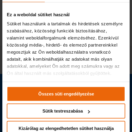
3514
Facebook
Twitter
Ossza
Ez a weboldal sütiket használ
meg
Sütiket használunk a tartalmak és hirdetések személyre
Kapcsolódó témakörök:
E-CALL
szabásához, közösségi funkciók biztosításához,
KÖZLEKEDÉSBIZTONSÁG
RENDELET
valamint weboldalforgalmunk elemzéséhez. Ezenkívül
közösségi média-, hirdető- és elemező partnereinkkel
Korábbi bejegyzéseink:
megosztjuk az Ön weboldalhasználatra vonatkozó
adatait, akik kombinálhatják az adatokat más olyan
Az i-Cell a közlekedésbiztonságért – interjú Farkas
Károllyal
adatokkal, amelyeket Ön adott meg számukra vagy az
Ön által használt más szolgáltatásokból gyűjtöttek.
Kérdése van? Küldje el adatait,
és mi visszahívjuk!
Összes süti engedélyezése
Sütik testreszabása
Kizárólag az elengedhetetlen sütiket használja