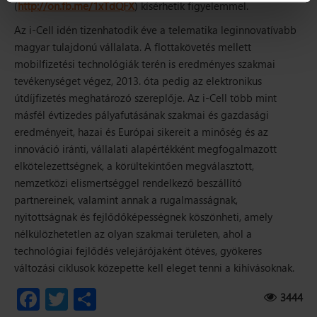
(
http://on.fb.me/1xTdQFX
) kísérhetik figyelemmel.
Az i-Cell idén tizenhatodik éve a telematika leginnovatívabb
magyar tulajdonú vállalata. A flottakövetés mellett
mobilfizetési technológiák terén is eredményes szakmai
tevékenységet végez, 2013. óta pedig az elektronikus
útdíjfizetés meghatározó szereplője. Az i-Cell több mint
másfél évtizedes pályafutásának szakmai és gazdasági
eredményeit, hazai és Európai sikereit a minőség és az
innováció iránti, vállalati alapértékként megfogalmazott
elkötelezettségnek, a körültekintően megválasztott,
nemzetközi elismertséggel rendelkező beszállító
partnereinek, valamint annak a rugalmasságnak,
nyitottságnak és fejlődőképességnek köszönheti, amely
nélkülözhetetlen az olyan szakmai területen, ahol a
technológiai fejlődés velejárójaként ötéves, gyökeres
változási ciklusok közepette kell eleget tenni a kihívásoknak.
3444
Facebook
Twitter
Ossza