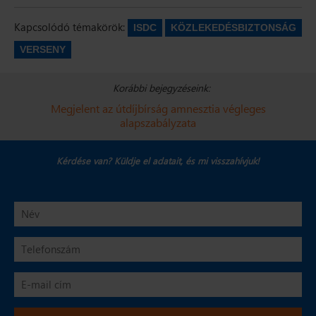
meg
Kapcsolódó témakörök:
ISDC
KÖZLEKEDÉSBIZTONSÁG
VERSENY
Korábbi bejegyzéseink:
Megjelent az útdíjbírság amnesztia végleges
alapszabályzata
Kérdése van? Küldje el adatait,
és mi visszahívjuk!