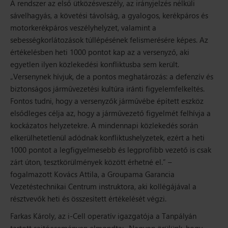
A rendszer az első ütközésveszély, az irányjelzés nélküli
sávelhagyás, a követési távolság, a gyalogos, kerékpáros és
motorkerékpáros veszélyhelyzet, valamint a
sebességkorlátozások túllépésének felismerésére képes. Az
értékelésben heti 1000 pontot kap az a versenyző, aki
egyetlen ilyen közlekedési konfliktusba sem került.
„
Versenynek hívjuk, de a pontos meghatározás: a defenzív és
biztonságos járművezetési kultúra iránti figyelemfelkeltés.
Fontos tudni, hogy a versenyzők járművébe épített eszköz
elsődleges célja az, hogy a járművezető figyelmét felhívja a
kockázatos helyzetekre. A mindennapi közlekedés során
elkerülhetetlenül adódnak konfliktushelyzetek, ezért a heti
1000 pontot a legfigyelmesebb és legprofibb vezető is csak
zárt úton, tesztkörülmények között érhetné el.”
–
fogalmazott
Kovács Attila
, a Groupama Garancia
Vezetéstechnikai Centrum instruktora, aki kollégájával a
résztvevők heti és összesített értékelését végzi.
Farkas Károly,
az i-Cell operatív igazgatója a Tanpályán