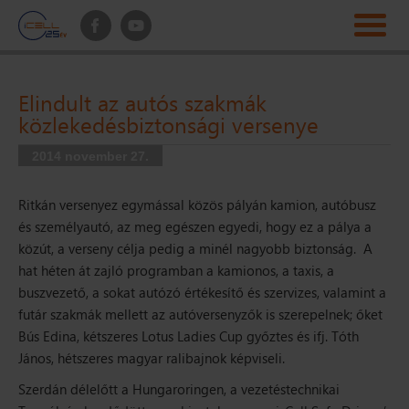
Elindult az autós szakmák
közlekedésbiztonsági versenye
2014 november 27.
Ritkán versenyez egymással közös pályán kamion, autóbusz
és személyautó, az meg egészen egyedi, hogy ez a pálya a
közút, a verseny célja pedig a minél nagyobb biztonság. A
hat héten át zajló programban a kamionos, a taxis, a
buszvezető, a sokat autózó értékesítő és szervizes, valamint a
futár szakmák mellett az autóversenyzők is szerepelnek; őket
Bús Edina, kétszeres Lotus Ladies Cup győztes és ifj. Tóth
János, hétszeres magyar ralibajnok képviseli.
Szerdán délelőtt a Hungaroringen, a vezetéstechnikai