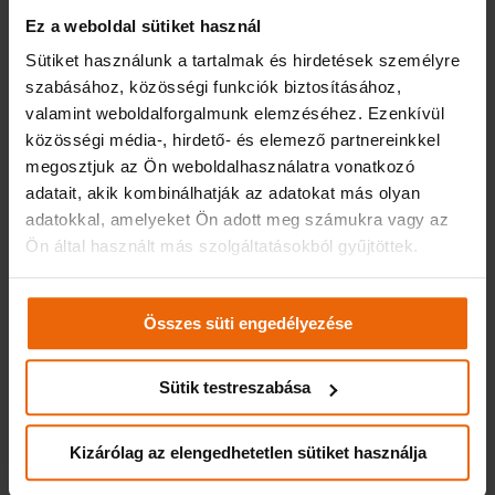
Balesetmegelőzési Osztályának kiemelt főreferense.
Ez a weboldal sütiket használ
Az
„i-Cell Safe Drivers’ Competition ­– Az autós szakmák
Sütiket használunk a tartalmak és hirdetések személyre
közlekedésbiztonsági versenye 2014”
elnevezésű programba
szabásához, közösségi funkciók biztosításához,
versenyzőt delegált a Waberer’s, a Vodafone, a Taxi 6X6, a
valamint weboldalforgalmunk elemzéséhez. Ezenkívül
Gepárd Futárszolgálat és a Vértes Volán.
közösségi média-, hirdető- és elemező partnereinkkel
megosztjuk az Ön weboldalhasználatra vonatkozó
A Waberer’s képviselője üdvözölte a kezdeményezést. Európa
adatait, akik kombinálhatják az adatokat más olyan
egyik legnagyobb közúti fuvarozó vállalata kiemelt figyelmet
adatokkal, amelyeket Ön adott meg számukra vagy az
szentel annak, hogy több mint 3000 járműszerelvénye a
Ön által használt más szolgáltatásokból gyűjtöttek.
közúti közlekedés szabályait betartva és biztonságosan
vegyen részt a forgalomban, hiszen kamionjai évente
csaknem 500 millió kilométert tesznek meg Európa útjain. A
Összes süti engedélyezése
Waberer’s járművei fel vannak szerelve minden ehhez
szükséges technikai eszközzel, a gépjárművezetők pedig
rendszeres képzéseken vesznek részt és kamionszimulátoron
Sütik testreszabása
is gyakorolhatnak.
Az érdeklődők a verseny heti és összesített eredményeit a
Kizárólag az elengedhetetlen sütiket használja
verseny honlapján (
www.icell.hu/verseny
) és FB-oldalán