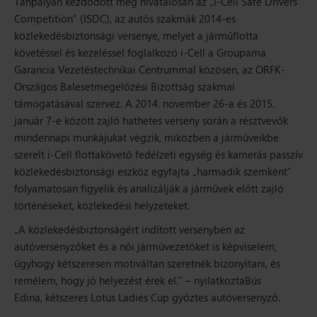
Tanpályán kezdődött meg hivatalosan az „
i-Cell Safe Drivers’
Competition”
(ISDC), az autós szakmák 2014-es
közlekedésbiztonsági versenye, melyet a járműflotta
követéssel és kezeléssel foglalkozó
i-Cell
a
Groupama
Garancia Vezetéstechnikai Centrummal
közösen, az
ORFK-
Országos Balesetmegelőzési Bizottság
szakmai
támogatásával szervez. A 2014. november 26-a és 2015.
január 7-e között zajló hathetes verseny során a résztvevők
mindennapi munkájukat végzik, miközben a járműveikbe
szerelt i-Cell flottakövető fedélzeti egység és kamerás passzív
közlekedésbiztonsági eszköz egyfajta „harmadik szemként”
folyamatosan figyelik és analizálják a járművek előtt zajló
történéseket, közlekedési helyzeteket.
„A közlekedésbiztonságért indított versenyben az
autóversenyzőket és a női járművezetőket is képviselem,
úgyhogy kétszeresen motiváltan szeretnék bizonyítani, és
remélem, hogy jó helyezést érek el.” –
nyilatkozta
Bús
Edina,
kétszeres Lotus Ladies Cup győztes autóversenyző.