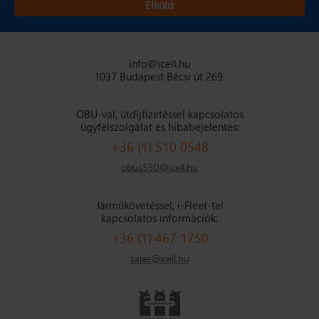
info@icell.hu
1037 Budapest Bécsi út 269.
OBU-val, útdíjfizetéssel kapcsolatos
ügyfélszolgálat és hibabejelentés:
+36 (1) 510 0548
obus550@icell.hu
Járműkövetéssel, i-Fleet-tel
kapcsolatos információk:
+36 (1) 467 1750
sales@icell.hu