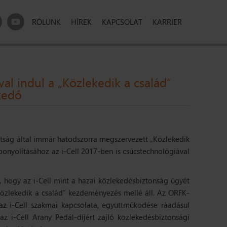
RÓLUNK
HÍREK
KAPCSOLAT
KARRIER
val indul a „Közlekedik a család”
kedő
tság által immár hatodszorra megszervezett „Közlekedik
bonyolításához az i-Cell 2017-ben is csúcstechnológiával
, hogy az i-Cell mint a hazai közlekedésbiztonság ügyét
Közlekedik a család” kezdeményezés mellé áll. Az ORFK-
az i-Cell szakmai kapcsolata, együttműködése ráadásul
az i-Cell Arany Pedál-díjért zajló közlekedésbiztonsági