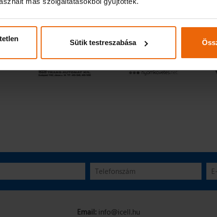
sznált más szolgáltatásokból gyűjtöttek.
tetlen
Sütik testreszabása
Össz
Email:
info@icell.hu