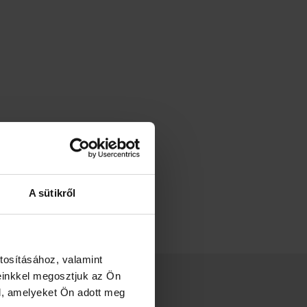
A sütikről
tosításához, valamint
einkkel megosztjuk az Ön
l, amelyeket Ön adott meg