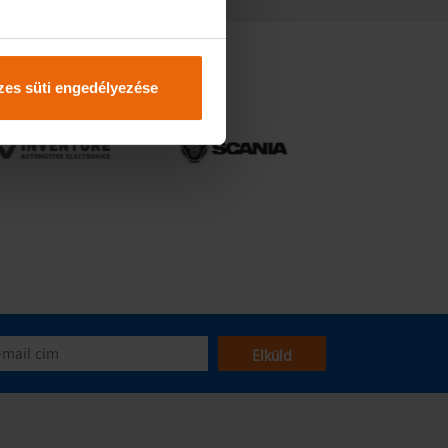
es süti engedélyezése