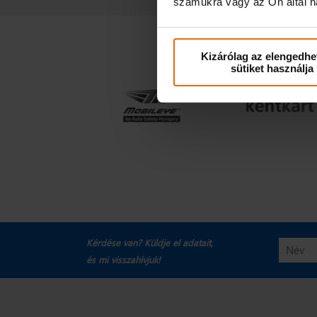
számukra vagy az Ön által ha
Kizárólag az elengedhe
sütiket használja
Kérdése van? Küldje el adatait,
és mi visszahívjuk!