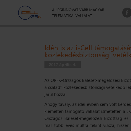
A LEGINNOVATÍVABB MAGYAR
TELEMATIKAI VÁLLALAT
Idén is az i-Cell támogatásá
közlekedésbiztonsági vetél
2017 április 4.
Az ORFK-Országos Baleset-megelőzési Bizot
a család” közlekedésbiztonsági vetélkedő le
járul hozzá.
Ahogy tavaly, az idei évben sem volt kérdés
kiemelten támogató vállalat ismételten a „
Országos Baleset-megelőzési Bizottság és 
már több éves múltra tekint vissza, hiszen 