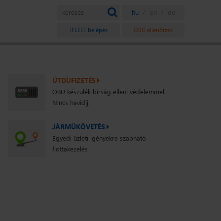
IFLEET belépés
OBU ellenőrzés
ÚTDÍJFIZETÉS
OBU készülék bírság elleni védelemmel.
Nincs havidíj.
JÁRMŰKÖVETÉS
Egyedi üzleti igényekre szabható
flottakezelés