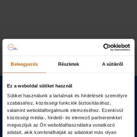
Korábbi bejegyzéseink:
(Magyar) Azonnal csökken az üzemanyag fogyasztás az
Beleegyezés
Részletek
A sütikről
i-Fleetet használóknál
Haben Sie Fragen? Wir rufen Sie zurück!
Ez a weboldal sütiket használ
Sütiket használunk a tartalmak és hirdetések személyre
szabásához, közösségi funkciók biztosításához,
valamint weboldalforgalmunk elemzéséhez. Ezenkívül
közösségi média-, hirdető- és elemező partnereinkkel
megosztjuk az Ön weboldalhasználatra vonatkozó
adatait, akik kombinálhatják az adatokat más olyan