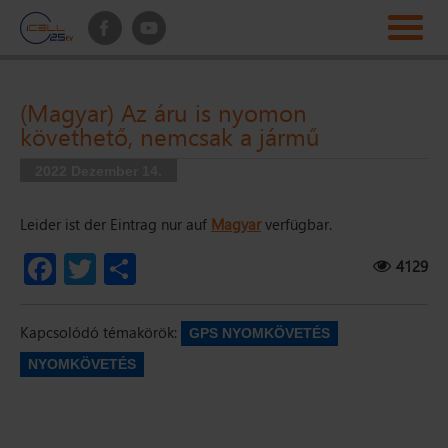
(Magyar) Az áru is nyomon
követhető, nemcsak a jármű
2022 Dezember 14.
Leider ist der Eintrag nur auf
Magyar
verfügbar.
4129
Facebook
Twitter
Teilen
Kapcsolódó témakörök:
GPS NYOMKÖVETÉS
NYOMKÖVETÉS