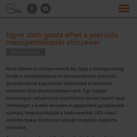
Egyre több gazda élhet a precíziós
mezőgazdálkodás előnyeivel
2015 július 22.
Mind többen és többen ismerik fel, hogy a mezőgazdaság
jövője a költséghatékony és környezetkímélő precíziós
gazdálkodással kapcsolatos fejlesztések és eszközök
szélesebb körű alkalmazásában rejlik. Egy magyar
technológiai vállalat most tesztfelhívás keretei között nyújt
lehetőséget a kisebb területen és gépparkkal gazdálkodók
számára, hogy kipróbálják a legkorszerűbb, GPS-alapú
méréstechnikai módszeren alapuló megoldás nyújtotta
előnyöket.