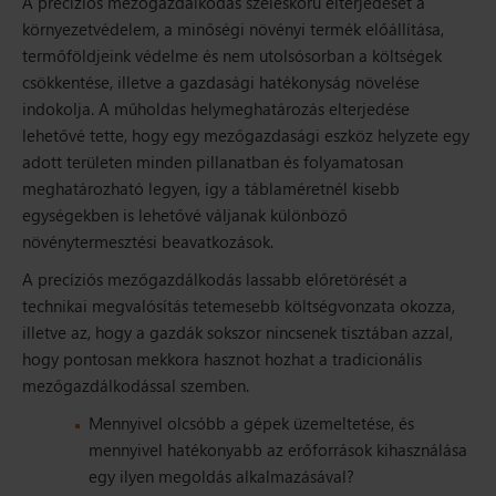
A precíziós mezőgazdálkodás széleskörű elterjedését a
környezetvédelem, a minőségi növényi termék előállítása,
termőföldjeink védelme és nem utolsósorban a költségek
csökkentése, illetve a gazdasági hatékonyság növelése
indokolja. A műholdas helymeghatározás elterjedése
lehetővé tette, hogy egy mezőgazdasági eszköz helyzete egy
adott területen minden pillanatban és folyamatosan
meghatározható legyen, így a táblaméretnél kisebb
egységekben is lehetővé váljanak különböző
növénytermesztési beavatkozások.
A precíziós mezőgazdálkodás lassabb előretörését a
technikai megvalósítás tetemesebb költségvonzata okozza,
illetve az, hogy a gazdák sokszor nincsenek tisztában azzal,
hogy pontosan mekkora hasznot hozhat a tradicionális
mezőgazdálkodással szemben.
Mennyivel olcsóbb a gépek üzemeltetése, és
mennyivel hatékonyabb az erőforrások kihasználása
egy ilyen megoldás alkalmazásával?