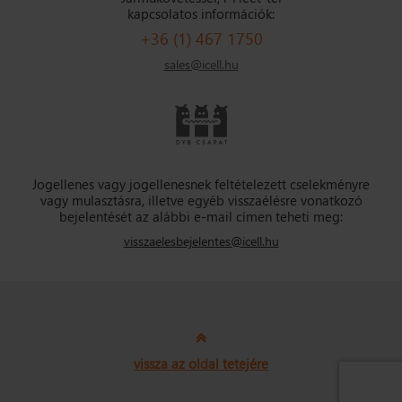
kapcsolatos információk:
+36 (1) 467 1750
sales@icell.hu
Jogellenes vagy jogellenesnek feltételezett cselekményre
vagy mulasztásra, illetve egyéb visszaélésre vonatkozó
bejelentését az alábbi e-mail címen teheti meg:
visszaelesbejelentes@icell.hu
vissza az oldal tetejére