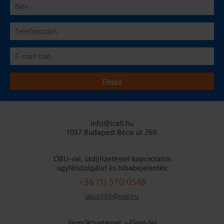
info@icell.hu
1037 Budapest Bécsi út 269.
OBU-val, útdíjfizetéssel kapcsolatos
ügyfélszolgálat és hibabejelentés:
+36 (1) 510 0548
obus550@icell.hu
Járműkövetéssel, i-Fleet-tel