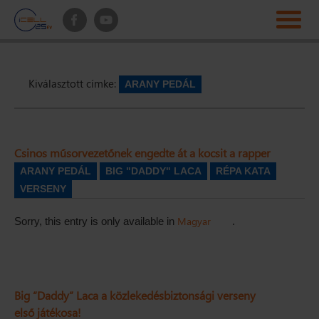
Kiválasztott címke:
ARANY PEDÁL
Csinos műsorvezetőnek engedte át a kocsit a rapper
ARANY PEDÁL
BIG "DADDY" LACA
RÉPA KATA
VERSENY
Magyar
Sorry, this entry is only available in
.
Big “Daddy” Laca a közlekedésbiztonsági verseny
első játékosa!