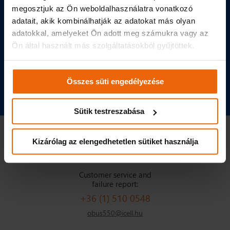
megosztjuk az Ön weboldalhasználatra vonatkozó
adatait, akik kombinálhatják az adatokat más olyan
adatokkal, amelyeket Ön adott meg számukra vagy az
Ön által használt más szolgáltatásokból gyűjtöttek.
Összes süti engedélyezése
Sütik testreszabása
info@icell.hu
Kizárólag az elengedhetetlen sütiket használja
1037 Budapest Bécsi út 269.
Customer service and
failure report:
+36 (1) 510 0548
obus550@icell.hu