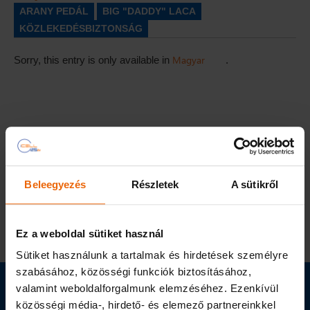
ARANY PEDÁL
BIG "DADDY" LACA
KÖZLEKEDÉSBIZTONSÁG
Magyar
Sorry, this entry is only available in
.
Na ki nyeri az Arany Pedált?
ARANY PEDÁL
HÍRESSÉGEK
KÖZLEKEDÉSBIZTONSÁG
Beleegyezés
Részletek
A sütikről
Magyar
Sorry, this entry is only available in
.
Ez a weboldal sütiket használ
Sütiket használunk a tartalmak és hirdetések személyre
szabásához, közösségi funkciók biztosításához,
Do you have any questions? Fill in the form and we'll call you back!
valamint weboldalforgalmunk elemzéséhez. Ezenkívül
közösségi média-, hirdető- és elemező partnereinkkel