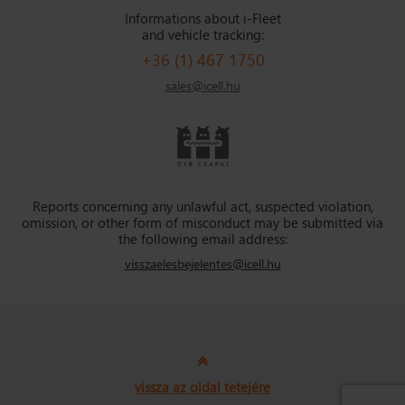
Informations about i-Fleet
and vehicle tracking:
+36 (1) 467 1750
sales@icell.hu
Reports concerning any unlawful act, suspected violation,
omission, or other form of misconduct may be submitted via
the following email address:
visszaelesbejelentes@icell.hu
vissza az oldal tetejére