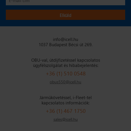
info@icell.hu
1037 Budapest Bécsi út 269.
OBU-val, útdíjfizetéssel kapcsolatos
ügyfélszolgálat és hibabejelentés:
+36 (1) 510 0548
obus550@icell.hu
Járműkövetéssel, i-Fleet-tel
kapcsolatos információk:
+36 (1) 467 1750
sales@icell.hu