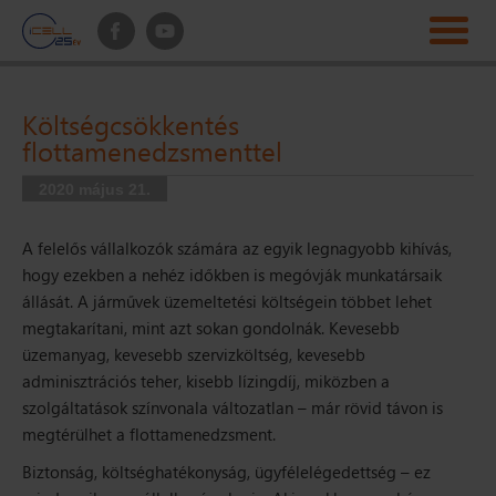
Költségcsökkentés
flottamenedzsmenttel
2020 május 21.
A felelős vállalkozók számára az egyik legnagyobb kihívás,
hogy ezekben a nehéz időkben is megóvják munkatársaik
állását. A járművek üzemeltetési költségein többet lehet
megtakarítani, mint azt sokan gondolnák. Kevesebb
üzemanyag, kevesebb szervizköltség, kevesebb
adminisztrációs teher, kisebb lízingdíj, miközben a
szolgáltatások színvonala változatlan – már rövid távon is
megtérülhet a flottamenedzsment.
Biztonság, költséghatékonyság, ügyfélelégedettség – ez