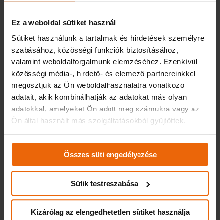
üzemanyagfogyasztás, a munkaidő-kimutatás, az
üzemanyagfelhasználás teljes mértékben elszámolhatóvá
Ez a weboldal sütiket használ
válik a megtett út alapján, így csökken az adminisztráció, de
Sütiket használunk a tartalmak és hirdetések személyre
az elektronikus útnyilvántartás használatával lefaraghatók a
szabásához, közösségi funkciók biztosításához,
lízingdíjak is, mert a NAV ennek alkalmazása mellett operatív,
valamint weboldalforgalmunk elemzéséhez. Ezenkívül
nyílt végű pénzügyi lízing esetében lehetővé teszi az áfa
közösségi média-, hirdető- és elemező partnereinkkel
visszaigénylését.
megosztjuk az Ön weboldalhasználatra vonatkozó
Az i-Fleet a rengeteg lehetőség miatt moduláris alapú
adatait, akik kombinálhatják az adatokat más olyan
szolgáltatásokat kínál: lehetőség van például a látogatási
adatokkal, amelyeket Ön adott meg számukra vagy az
helyek felvételére, ellenőrzésére, az ott töltött idő mérésére,
Ön által használt más szolgáltatásokból gyűjtöttek.
ezáltal az ügyfélelégedettség növelésére, vagy a panaszok
egyértelmű kivizsgálására. A testre szabott megoldások
LEGO-szerűen állíthatók össze, legyen szó egyéni
Összes süti engedélyezése
vállalkozóról, személy-, kamion-, illetve teherautó flottát
üzemeltető cégről, vagy mezőgazdasági vállalkozásról.
Sütik testreszabása
Kizárólag az elengedhetetlen sütiket használja