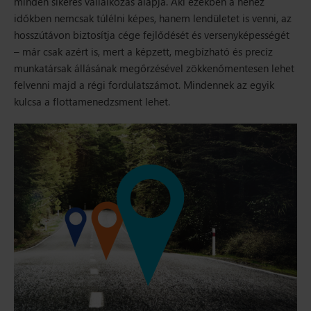
minden sikeres vállalkozás alapja. Aki ezekben a nehéz
időkben nemcsak túlélni képes, hanem lendületet is venni, az
hosszútávon biztosítja cége fejlődését és versenyképességét
– már csak azért is, mert a képzett, megbízható és precíz
munkatársak állásának megőrzésével zökkenőmentesen lehet
felvenni majd a régi fordulatszámot. Mindennek az egyik
kulcsa a flottamenedzsment lehet.