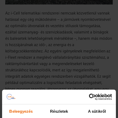
Az i-Cell telematikai rendszerei nemcsak közvetlenül vannak
hatással egy cég működésére – a járművek nyomkövetésével
az optimális útvonalak és vezetési stílusok támogatása,
ezáltal üzemanyag- és szervizkiadások, valamint a bírságok
és balesetek lehetőségének mérséklése –, hanem más módon
is hozzájárulnak az idő-, az energia és a
költségcsökkentéshez. Az egyéni igényeknek megfelelően az
i-Fleet rendszer a meglévő vállalatirányítási szisztémához, a
raktárnyilvántartást vagy a megrendeléseket kezelő
struktúrákhoz kapcsolódik, mert az így megjeleníthető
integrált adatok egységes rendszerben vizsgálhatók. Ez segít
például optimalizálni a logisztikai feladatok elvégzését,
képes gyorsan reagálni, átszervezni az útvonalakat, egy-egy
vis maior helyzetre azonnali megoldást találni, és egyszerre
több folyamatot is automatizál. Például nem kell telefonon
ellenőrizni a munkatársakat, mert mindenkiről lehet tudni,
Beleegyezés
Részletek
A sütikről
hogy hol van, pontosan lekövethető a menetlevél, az