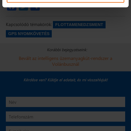
4183
Facebook
Twitter
Ossza
meg
Kapcsolódó témakörök:
FLOTTAMENEDZSMENT
GPS NYOMKÖVETÉS
Korábbi bejegyzéseink:
Bevált az intelligens üzemanyagkút-rendszer a
Volánbusznál
Kérdése van? Küldje el adatait,
és mi visszahívjuk!