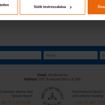
tetlen
Sütik testreszabása
Össz
Email:
info@icell.hu
Address:
1037 Budapest Bécsi út 269.
Customer service and
Informations about i-
failure report:
and vehicle tracking:
+36 (1) 510 0548
+36 (1) 467 175