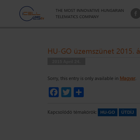
THE MOST INNOVATIVE HUNGARIAN
TELEMATICS COMPANY
HU-GO üzemszünet 2015. áp
2015 April 24.
Sorry, this entry is only available in
Magyar
.
Facebook
Twitter
Share
Kapcsolódó témakörök:
HU-GO
ÚTDÍJ