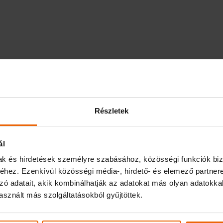
Részletek
ál
ékoztatási fejlesztés indul a Balatonnál
mak és hirdetések személyre szabásához, közösségi funkciók biz
hez. Ezenkívül közösségi média-, hirdető- és elemező partner
zó adatait, akik kombinálhatják az adatokat más olyan adatokka
sznált más szolgáltatásokból gyűjtöttek.