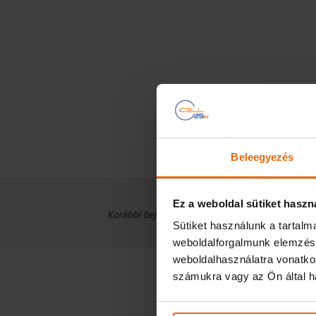
Beleegyezés
Ez a weboldal sütiket haszn
Modellértékű utastáj
Korábbi bejegyzéseink:
Sütiket használunk a tartal
weboldalforgalmunk elemzésé
weboldalhasználatra vonatko
számukra vagy az Ön által ha