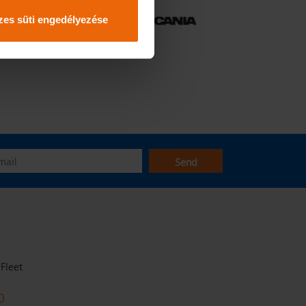
es süti engedélyezése
Fleet
0