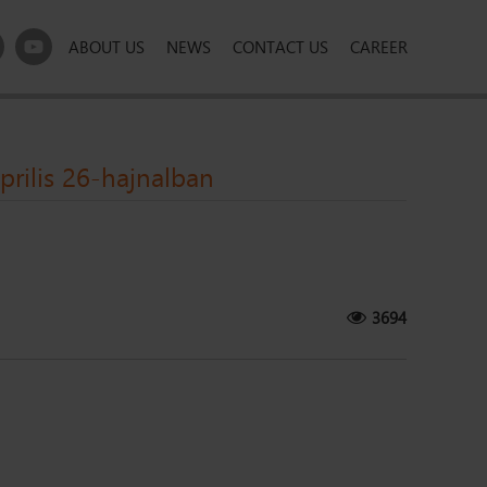
ABOUT US
NEWS
CONTACT US
CAREER
rilis 26-hajnalban
3694