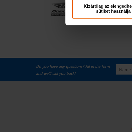
Kizárólag az elengedhe
sütiket használja
Do you have any questions? Fill in the form
and we'll call you back!