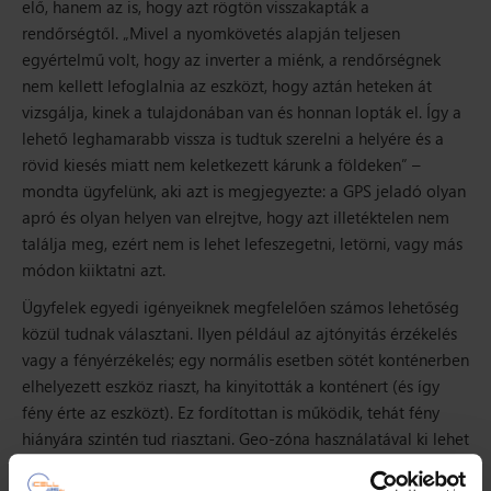
elő, hanem az is, hogy azt rögtön visszakapták a
rendőrségtől.
„Mivel a nyomkövetés alapján teljesen
egyértelmű volt, hogy az inverter a miénk, a rendőrségnek
nem kellett lefoglalnia az eszközt, hogy aztán heteken át
vizsgálja, kinek a tulajdonában van és honnan lopták el. Így a
lehető leghamarabb vissza is tudtuk szerelni a helyére és a
rövid kiesés miatt nem keletkezett kárunk a földeken”
–
mondta ügyfelünk, aki azt is megjegyezte: a GPS jeladó olyan
apró és olyan helyen van elrejtve, hogy azt illetéktelen nem
találja meg, ezért nem is lehet lefeszegetni, letörni, vagy más
módon kiiktatni azt.
Ügyfelek egyedi igényeiknek megfelelően számos lehetőség
közül tudnak választani. Ilyen például az ajtónyitás érzékelés
vagy a fényérzékelés; egy normális esetben sötét konténerben
elhelyezett eszköz riaszt, ha kinyitották a konténert (és így
fény érte az eszközt). Ez fordítottan is működik, tehát fény
hiányára szintén tud riasztani. Geo-zóna használatával ki lehet
jelölni egy vagy több telephelyet és szeparálni lehet a tárgy