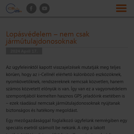
Lopásvédelem – nem csak
járműtulajdonosoknak
2024 April 17.
Az ügyfeleinktől kapott visszajelzések mutatják meg teljes
körűen, hogy az i-Cellnél elérhető különböző eszközöknek,
nyomkövetőknek, rendszereknek nemcsak közvetlen, hanem
számos közvetett előnyük is van. Így van ez a vagyonvédelem
szempontjából kiemelten hasznos GPS jeladóink esetében is
– ezek ráadásul nemcsak járműtulajdonosoknak nyújtanak
biztonságos és hatékony megoldást.
Egy mezőgazdasággal foglalkozó ügyfelünk nemrégiben egy
speciális esetről számolt be nekünk. A cég a lakott