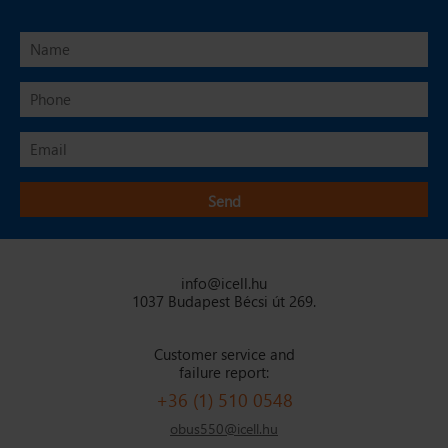
info@icell.hu
1037 Budapest Bécsi út 269.
Customer service and
failure report:
+36 (1) 510 0548
obus550@icell.hu