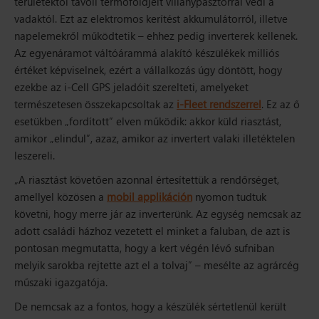
területektől távoli termőföldjeit villanypásztorral védi a
vadaktól. Ezt az elektromos kerítést akkumulátorról, illetve
napelemekről működtetik – ehhez pedig inverterek kellenek.
Az egyenáramot váltóárammá alakító készülékek milliós
értéket képviselnek, ezért a vállalkozás úgy döntött, hogy
ezekbe az i-Cell GPS jeladóit szerelteti, amelyeket
természetesen összekapcsoltak az
i-Fleet rendszerrel
. Ez az ő
esetükben „fordított” elven működik: akkor küld riasztást,
amikor „elindul”, azaz, amikor az invertert valaki illetéktelen
leszereli.
„A riasztást követően azonnal értesítettük a rendőrséget,
amellyel közösen a
mobil applikáción
nyomon tudtuk
követni, hogy merre jár az inverterünk. Az egység nemcsak az
adott családi házhoz vezetett el minket a faluban, de azt is
pontosan megmutatta, hogy a kert végén lévő sufniban
melyik sarokba rejtette azt el a tolvaj”
– mesélte az agrárcég
műszaki igazgatója.
De nemcsak az a fontos, hogy a készülék sértetlenül került