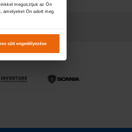
einkkel megosztjuk az Ön
l, amelyeket Ön adott meg
es süti engedélyezése