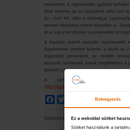
nevezettek. A legrövidebb, győztes befutás
Noel érdeme, de az utolsóként célba érő ver
Az i-Cell Kft. idén is különdíjjal jutalmaz
kenesei kikötőben tartott díjátadón a
„Tantá
át az egy éves díjtalan nyomkövetési szolgál
A hajókba szerelt speciális nyomkövető e
figyelemmel lehetett követni: a hajók az 
legkésőbb percenként, de minden komoly
központi szervernek, ennek megfelelően a p
lehetett a jelen idejű nyomkövetést.
A pontos befutási sorrend
http://szolovitorlazas.hu/2018/06/02/keszth
Facebook
Twitter
Ossza
Beleegyezés
meg
Kapcsolódó témakörök:
I-FLEET
NYOMK
Ez a weboldal sütiket haszn
Sütiket használunk a tartal