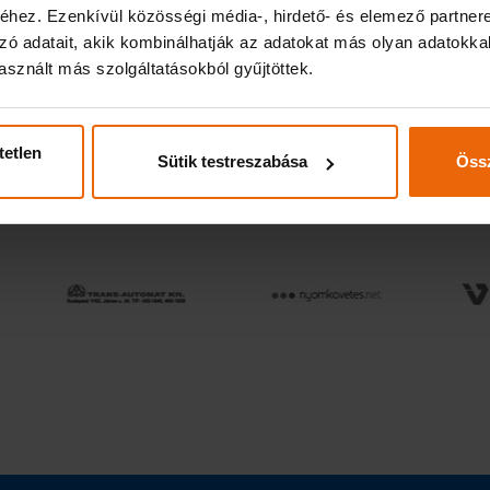
hez. Ezenkívül közösségi média-, hirdető- és elemező partner
zó adatait, akik kombinálhatják az adatokat más olyan adatokka
sznált más szolgáltatásokból gyűjtöttek.
váció útján
tetlen
Sütik testreszabása
Össz