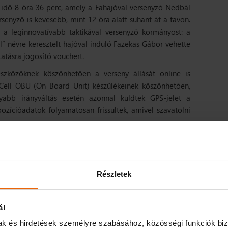
i idő 8 óra 36 perc, amely a Fahajóval versenyző Nedbál
senyző is kevesebb, mint 12 óra alatt suhant át a tavon.
ta a leginnovatívabb taktikával versenyző kormányost: a
l”
névre keresztelt hajóval induló Fazekas Gábor vehette
tatásra jogosító vouchert.
szközöknek köszönhetően a verseny állását online is
i-Cell OBU (On Board Unit) készülékeinek köszönhetően,
abb irányváltás esetén azonnal küldtek GPS-jelet a
ozícióadatok folyamatosan frissültek, amivel szavatolni
 és az eseményről készült fotók a
ely-kenese-szolo-befuto/
oldalon tekinthetők meg.
3719
Részletek
ÖVETÉS
VITORLÁSVERSENY
ál
mak és hirdetések személyre szabásához, közösségi funkciók biz