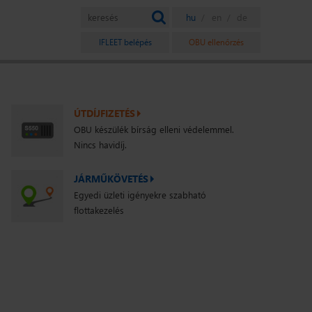
IFLEET belépés
OBU ellenőrzés
ÚTDÍJFIZETÉS
OBU készülék bírság elleni védelemmel.
Nincs havidíj.
JÁRMŰKÖVETÉS
Egyedi üzleti igényekre szabható
flottakezelés