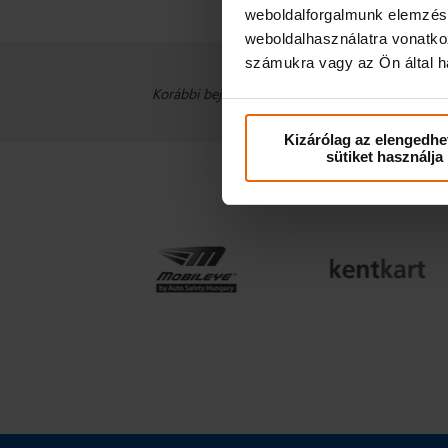
weboldalforgalmunk elemzésé
weboldalhasználatra vonatko
számukra vagy az Ön által ha
A testreszabott inno
Korábbi bejegyzéseink:
Kizárólag az elengedhe
sütiket használja