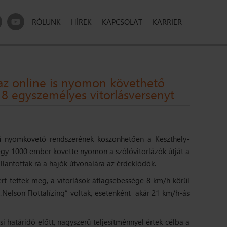
RÓLUNK
HÍREK
KAPCSOLAT
KARRIER
az online is nyomon követhető
8 egyszemélyes vitorlásversenyt
dejű nyomkövető rendszerének köszönhetően a Keszthely-
tegy 1000 ember követte nyomon a szólóvitorlázók útját a
lantottak rá a hajók útvonalára az érdeklődők.
rt tettek meg, a vitorlások átlagsebessége 8 km/h körül
„Nelson Flottalízing”
voltak, esetenként akár 21 km/h-ás
i határidő előtt, nagyszerű teljesítménnyel értek célba a