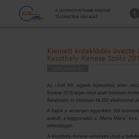
A LEGINNOVATÍVABB MAGYAR
TELEMATIKAI VÁLLALAT
Kiemelt érdeklődés övezte 
Keszthely-Kenese Szóló 201
2018 június 21.
Az i-Cell Kft. egyedi fejlesztésű, jelen i
Kenese 2018 teljes ideje alatt összesen min
Balatonon, és összesen 48.250 alkalommal pil
A hajók a versenyen egyenként 266 kilométe
alakult, a leggyorsabb a
„Márta Mária”
és a
sebességgel.
A Keszthely-Kenese versenyen jóval a befutás