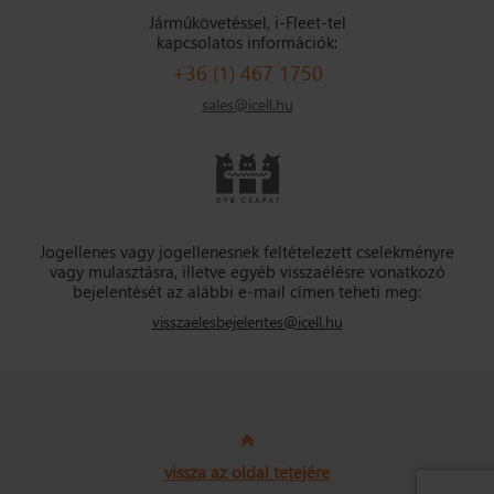
Járműkövetéssel, i-Fleet-tel
kapcsolatos információk:
+36 (1) 467 1750
sales@icell.hu
Jogellenes vagy jogellenesnek feltételezett cselekményre
vagy mulasztásra, illetve egyéb visszaélésre vonatkozó
bejelentését az alábbi e-mail címen teheti meg:
visszaelesbejelentes@icell.hu
vissza az oldal tetejére