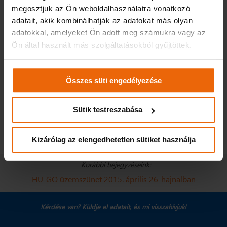
visszakövetését
. A baleset paramétereit csak szerencsétlenség
megosztjuk az Ön weboldalhasználatra vonatkozó
esetén küldi el a mentőknek
,
az adatokat pedig másnak
az
adatait, akik kombinálhatják az adatokat más olyan
érintettek hozzájárulása nélkül nem lehet átadni.
A
adatokkal, amelyeket Ön adott meg számukra vagy az
gyártóknak azt is meg kell oldaniuk, hogy
az adatokat
Ön által használt más szolgáltatásokból gyűjtöttek.
véglegesen törölni lehessen
.
Forrás:
MTI
Összes süti engedélyezése
4289
Facebook
Twitter
Ossza
meg
Sütik testreszabása
Kapcsolódó témakörök:
E-CALL
KÖZLEKEDÉSBIZTONSÁG
Kizárólag az elengedhetetlen sütiket használja
Korábbi bejegyzéseink:
HU-GO üzemszünet 2015. április 26-hajnalban
Kérdése van? Küldje el adatait,
és mi visszahívjuk!