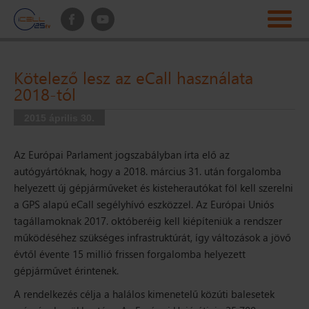
Kötelező lesz az eCall használata
2018-tól
2015 április 30.
Az Európai Parlament jogszabályban írta elő az
autógyártóknak, hogy a 2018. március 31. után forgalomba
helyezett új gépjárműveket és kisteherautókat föl kell szerelni
a GPS alapú eCall segélyhívó eszközzel. Az Európai Uniós
tagállamoknak 2017. októberéig kell kiépíteniük a rendszer
működéséhez szükséges infrastruktúrát, így változások a jövő
évtől évente 15 millió frissen forgalomba helyezett
gépjárművet érintenek.
A rendelkezés célja a halálos kimenetelű
közúti balesetek