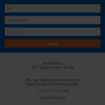
info@icell.hu
1037 Budapest Bécsi út 269.
OBU-val, útdíjfizetéssel kapcsolatos
ügyfélszolgálat és hibabejelentés:
+36 (1) 510 0548
obus550@icell.hu