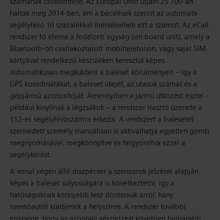
számának csökkentése
. Az Európai Unió útjain 25 700-an
haltak meg 2014-ben, ám a becslések szerint az automata
segélyhívó 10 százalékkal mérsékelheti ezt a számot. Az eCall
rendszer fő eleme
a fedélzeti egység (on board unit),
amely a
Bluetooth-on csatlakoztatott mobiltelefonon, vagy saját SIM
kártyával rendelkező készüléken keresztül képes
automatikusan megküldeni a baleset körülményeit
– így a
GPS koordinátákat, a baleset idejét, az utasok számát és a
gépjármű azonosítóját.
Amennyiben a jármű ütközést észlel –
például kinyílnak a légzsákok – a rendszer riasztó üzenete a
112-es
segélyhívószámra érkezik. A rendszert a balesetet
szenvedett személy manuálisan is aktiválhatja egyetlen gomb
megnyomásával, megkönnyítve és felgyorsítva ezzel a
segélykérést.
A vonal végén álló diszpécser a szenzorok jelzései alapján
képes
a baleset súlyosságára is
következtetni, így a
hatóságoknak könnyebb lesz dönteniük arról, hány
mentőautót küldjenek a helyszínre. A rendszer további
erőssége, hogy az azonnali vészjelzést követően hamarabb