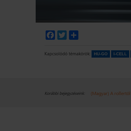
Facebook
Twitter
Share
Kapcsolódó témakörök:
HU-GO
I-CELL
(Magyar) A rollert
Korábbi bejegyzéseink: