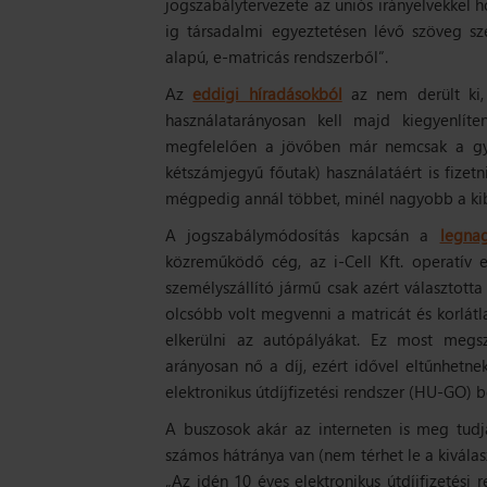
jogszabálytervezete az uniós irányelvekkel
ig társadalmi egyeztetésen lévő szöveg sz
alapú, e-matricás rendszerből”
.
Az
eddigi híradásokból
az nem derült ki,
használatarányosan kell majd kiegyenlít
megfelelően a jövőben már nemcsak a gyo
kétszámjegyű főutak) használatáért is fizet
mégpedig annál többet, minél nagyobb a kib
A jogszabálymódosítás kapcsán a
legna
közreműködő cég, az i-Cell Kft. operatív 
személyszállító jármű csak azért választott
olcsóbb volt megvenni a matricát és korlátla
elkerülni az autópályákat. Ez most megsz
arányosan nő a díj, ezért idővel eltűnhetnek
elektronikus útdíjfizetési rendszer (HU-GO) 
A buszosok akár az interneten is meg tudj
számos hátránya van (nem térhet le a kiválasz
„Az idén 10 éves elektronikus útdíjfizetési r