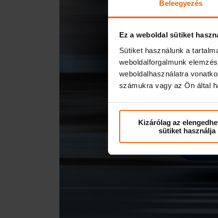
Beleegyezés
Ez a weboldal sütiket haszn
Sütiket használunk a tartal
weboldalforgalmunk elemzésé
weboldalhasználatra vonatko
számukra vagy az Ön által ha
Kizárólag az elengedhe
sütiket használja