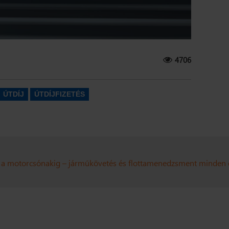
4706
ÚTDÍJ
ÚTDÍJFIZETÉS
ől a motorcsónakig – járműkövetés és flottamenedzsment minden 