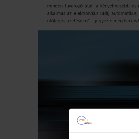
minden fuvarozó átáll a kényelmesebb és 
alkalmas az elektronikus útdíj automatikus 
utólagos fizetésre
is”
– jegyezte meg Farkas K