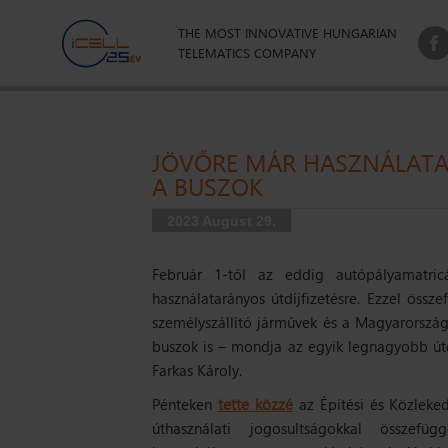
THE MOST INNOVATIVE HUNGARIAN
TELEMATICS COMPANY
JÖVŐRE MÁR HASZNÁLATAR
A BUSZOK
2023 August 29.
Február 1-től az eddig autópályamatric
használatarányos útdíjfizetésre. Ezzel öss
személyszállító járművek és a Magyarországo
buszok is – mondja az egyik legnagyobb útd
Farkas Károly.
Pénteken
tette közzé
az Építési és Közleked
úthasználati jogosultságokkal összefü