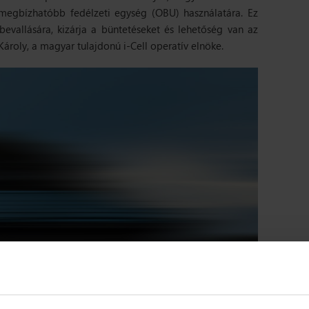
megbízhatóbb fedélzeti egység (OBU) használatára. Ez
bevallására, kizárja a büntetéseket és lehetőség van az
ároly, a magyar tulajdonú i-Cell operatív elnöke.