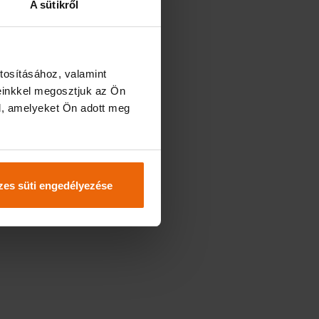
A sütikről
tosításához, valamint
einkkel megosztjuk az Ön
l, amelyeket Ön adott meg
es süti engedélyezése