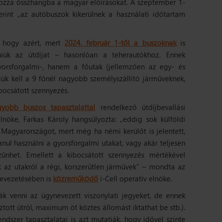
 hozza összhangba a magyar előírásokat. A szeptember 1-
erint
„az autóbuszok kikerülnek a használati időtartam
 hogy azért, mert
2024. február 1-től a buszoknak
is
eniük az útdíjat – hasonlóan a teherautókhoz. Ennek
rsforgalmi-, hanem a főutak (jellemzően az egy- és
niük kell a 9 főnél nagyobb személyszállító járműveknek,
ocsátott szennyezés.
gyobb buszos tapasztalattal
rendelkező útdíjbevallási
elnöke, Farkas Károly hangsúlyozta:
„eddig sok külföldi
a Magyarországot, mert még ha némi kerülőt is jelentett,
nul használni a gyorsforgalmi utakat, vagy akár teljesen
űnhet. Emellett a kibocsátott szennyezés mértékével
 az utakról a régi, korszerűtlen járművek”
– mondta az
bevezetésében is
közreműködő
i-Cell operatív elnöke.
ák venni az úgynevezett viszonylati jegyeket, de ennek
tott útról, maximum öt köztes állomást iktathat be stb.).
endszer tapasztalatai is azt mutatják, hogy idővel szinte