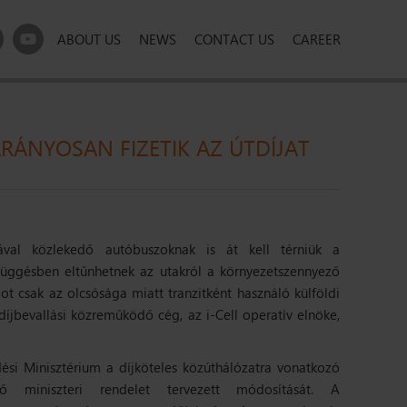
ABOUT US
NEWS
CONTACT US
CAREER
ÁNYOSAN FIZETIK AZ ÚTDÍJAT
ával közlekedő autóbuszoknak is át kell térniük a
zefüggésben eltűnhetnek az utakról a környezetszennyező
t csak az olcsósága miatt tranzitként használó külföldi
íjbevallási közreműködő cég, az i-Cell operatív elnöke,
ési Minisztérium a díjköteles közúthálózatra vonatkozó
ggő miniszteri rendelet tervezett módosítását. A