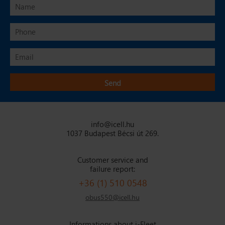
info@icell.hu
1037 Budapest Bécsi út 269.
Customer service and
failure report:
+36 (1) 510 0548
obus550@icell.hu
Informations about i-Fleet