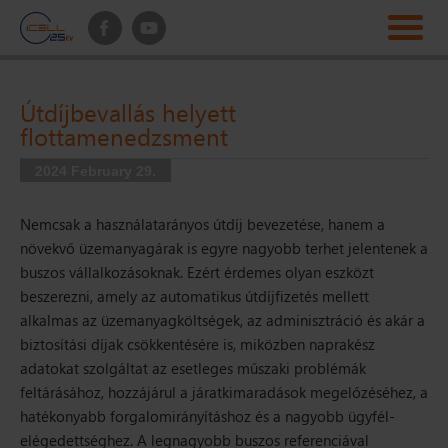
Útdíjbevallás helyett
flottamenedzsment
2024 February 29.
Nemcsak a használatarányos útdíj bevezetése, hanem a
növekvő üzemanyagárak is egyre nagyobb terhet jelentenek a
buszos vállalkozásoknak. Ezért érdemes olyan eszközt
beszerezni, amely az automatikus útdíjfizetés mellett
alkalmas az üzemanyagköltségek, az adminisztráció és akár a
biztosítási díjak csökkentésére is, miközben naprakész
adatokat szolgáltat az esetleges műszaki problémák
feltárásához, hozzájárul a járatkimaradások megelőzéséhez, a
hatékonyabb forgalomirányításhoz és a nagyobb ügyfél-
elégedettséghez. A legnagyobb buszos referenciával