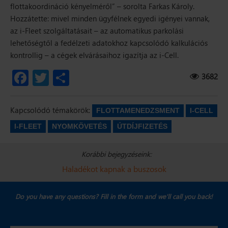
flottakoordináció kényelméről”
– sorolta Farkas Károly.
Hozzátette: mivel minden ügyfélnek egyedi igényei vannak,
az i-Fleet szolgáltatásait – az automatikus parkolási
lehetőségtől a fedélzeti adatokhoz kapcsolódó kalkulációs
kontrollig – a cégek elvárásaihoz igazítja az i-Cell.
3682
Facebook
Twitter
Share
Kapcsolódó témakörök:
FLOTTAMENEDZSMENT
I-CELL
I-FLEET
NYOMKÖVETÉS
ÚTDÍJFIZETÉS
Korábbi bejegyzéseink:
Haladékot kapnak a buszosok
Do you have any questions? Fill in the form and we'll call you back!