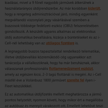
kiadásai, mivel a 9 főnél nagyobb járművek átkerülnek a
használatarányos útdíjrendszerbe. Az már korábban
kiderült
,
hogy a rengeteg adminisztrációval járó, mindig egyenként
megváltandó viszonylati jegy vásárlásával szemben a
buszosok többsége fedélzeti eszköz (OBU) felszerelésében
gondolkozik. A készülék ugyanis alkalmas az elektronikus
útdíj automatikus bevallására, kizárja a büntetéseket és az i-
Cell-nél lehetőség van az
utólagos fizetésre
is.
A legnagyobb buszos tapasztalattal rendelkező telematikai,
illetve útdíjbevallási közreműködő cég ugyanakkor azt
tanácsolja a vállalkozóknak, hogy ha már beruháznak, akkor
válasszanak professzionális
flottamenedzsment eszközt
,
amely az egészen kicsi, 2-3 tagú flottánál is megéri. Az i-Cell
másfél éve a Volánbusz 1800 járművet
szerelte fel
ilyen i-
Fleet készülékkel.
Ez az automatikus útdíjfizetés mellett meghatározza a jármű
pontos helyzetét, nyomon követi, hogy mikor ért a megállóba
az autóbusz és mennyit várakozott ott. Emellett lehetővé teszi