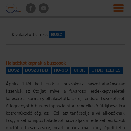
Kiválasztott címke:
BUSZ
Haladékot kapnak a buszosok
BUSZ
BUSZÚTDÍJ
HU-GO
ÚTDÍJ
ÚTDÍJFIZETÉS
Április 1-től kell csak a buszoknak használatarányosan
fizetniük az útdíjat, mivel a fuvarozói érdekképviseletek
kérésére a kormány elhalasztotta az új rendszer bevezetését.
A legnagyobb buszos tapasztalattal rendelkező útdíjbevallási
közreműködő cég, az i-Cell azt tanácsolja a vállalkozóknak,
hogy a kéthónapos haladékot használják a fedélzeti eszközök
mielőbbi beszerzésére, mivel januárra már hiány lépett fel a