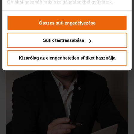
Ön által használt más szolgáltatásokból gyűjtöttek.
Összes süti engedélyezése
Sütik testreszabása
Kizárólag az elengedhetetlen sütiket használja