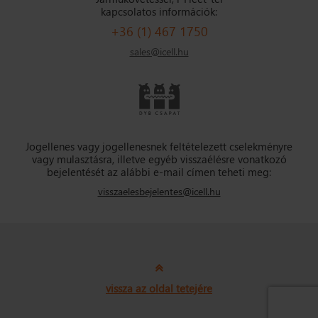
kapcsolatos információk:
+36 (1) 467 1750
sales@icell.hu
Jogellenes vagy jogellenesnek feltételezett cselekményre
vagy mulasztásra, illetve egyéb visszaélésre vonatkozó
bejelentését az alábbi e-mail címen teheti meg:
visszaelesbejelentes@icell.hu
vissza az oldal tetejére