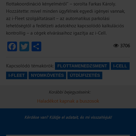
flottakoordináció kényelméről”
– sorolta Farkas Károly.
Hozzátette: mivel minden ügyfélnek egyedi igényei vannak,
az i-Fleet szolgáltatásait – az automatikus parkolási
lehetőségtől a fedélzeti adatokhoz kapcsolódó kalkulációs
kontrollig – a cégek elvárásaihoz igazítja az i-Cell.
3706
Facebook
Twitter
Ossza
meg
Kapcsolódó témakörök:
FLOTTAMENEDZSMENT
I-CELL
I-FLEET
NYOMKÖVETÉS
ÚTDÍJFIZETÉS
Korábbi bejegyzéseink:
Haladékot kapnak a buszosok
Kérdése van? Küldje el adatait,
és mi visszahívjuk!