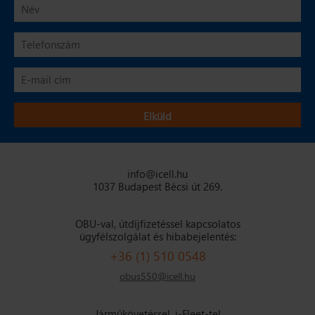
info@icell.hu
1037 Budapest Bécsi út 269.
OBU-val, útdíjfizetéssel kapcsolatos
ügyfélszolgálat és hibabejelentés:
+36 (1) 510 0548
obus550@icell.hu
Járműkövetéssel, i-Fleet-tel