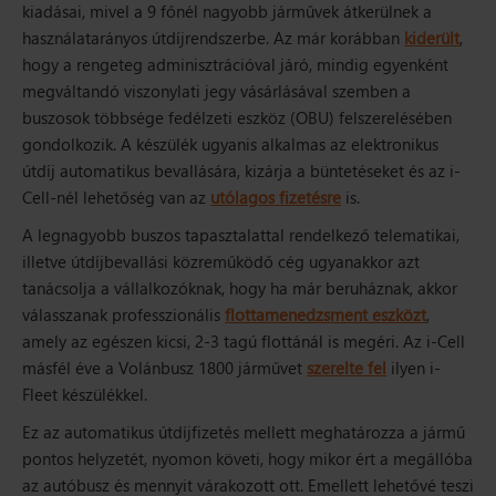
kiadásai, mivel a 9 főnél nagyobb járművek átkerülnek a
használatarányos útdíjrendszerbe. Az már korábban
kiderült
,
hogy a rengeteg adminisztrációval járó, mindig egyenként
megváltandó viszonylati jegy vásárlásával szemben a
buszosok többsége fedélzeti eszköz (OBU) felszerelésében
gondolkozik. A készülék ugyanis alkalmas az elektronikus
útdíj automatikus bevallására, kizárja a büntetéseket és az i-
Cell-nél lehetőség van az
utólagos fizetésre
is.
A legnagyobb buszos tapasztalattal rendelkező telematikai,
illetve útdíjbevallási közreműködő cég ugyanakkor azt
tanácsolja a vállalkozóknak, hogy ha már beruháznak, akkor
válasszanak professzionális
flottamenedzsment eszközt
,
amely az egészen kicsi, 2-3 tagú flottánál is megéri. Az i-Cell
másfél éve a Volánbusz 1800 járművet
szerelte fel
ilyen i-
Fleet készülékkel.
Ez az automatikus útdíjfizetés mellett meghatározza a jármű
pontos helyzetét, nyomon követi, hogy mikor ért a megállóba
az autóbusz és mennyit várakozott ott. Emellett lehetővé teszi