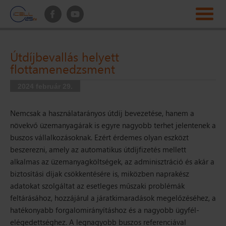
Útdíjbevallás helyett
flottamenedzsment
2024 február 29.
Nemcsak a használatarányos útdíj bevezetése, hanem a
növekvő üzemanyagárak is egyre nagyobb terhet jelentenek a
buszos vállalkozásoknak. Ezért érdemes olyan eszközt
beszerezni, amely az automatikus útdíjfizetés mellett
alkalmas az üzemanyagköltségek, az adminisztráció és akár a
biztosítási díjak csökkentésére is, miközben naprakész
adatokat szolgáltat az esetleges műszaki problémák
feltárásához, hozzájárul a járatkimaradások megelőzéséhez, a
hatékonyabb forgalomirányításhoz és a nagyobb ügyfél-
elégedettséghez. A legnagyobb buszos referenciával