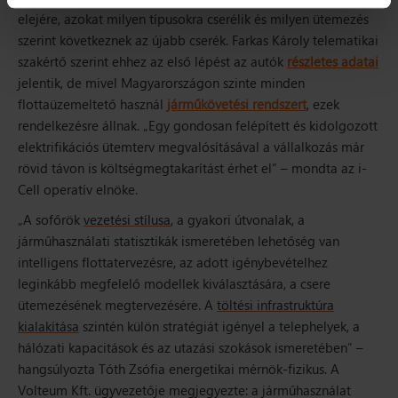
elejére, azokat milyen típusokra cserélik és milyen ütemezés
szerint következnek az újabb cserék
.
Farkas Károly telematikai
szakértő szerint ehhez az első lépést az autók
részletes adatai
jelentik, de mivel Magyarországon szinte minden
flottaüzemeltető használ
járműkövetési rendszert
, ezek
rendelkezésre állnak.
„Egy gondosan felépített és kidolgozott
elektrifikációs ütemterv megvalósításával a vállalkozás már
rövid távon is költségmegtakarítást érhet el”
– mondta az i-
Cell operatív elnöke.
„A sofőrök
vezetési stílusa
, a gyakori útvonalak, a
járműhasználati statisztikák ismeretében lehetőség van
intelligens flottatervezésre, az adott igénybevételhez
leginkább megfelelő modellek kiválasztására, a csere
ütemezésének megtervezésére. A
töltési infrastruktúra
kialakítása
szintén külön stratégiát igényel a telephelyek, a
hálózati kapacitások és az utazási szokások ismeretében”
–
hangsúlyozta Tóth Zsófia energetikai mérnök-fizikus. A
Volteum Kft. ügyvezetője megjegyezte: a járműhasználat