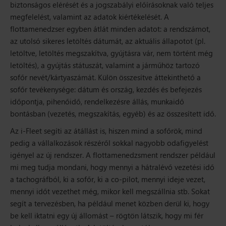
biztonságos elérését és a jogszabályi előírásoknak való teljes
megfelelést, valamint az adatok kiértékelését. A
flottamenedzser egyben átlát minden adatot: a rendszámot,
az utolsó sikeres letöltés dátumát, az aktuális állapotot (pl.
letöltve, letöltés megszakítva, gyújtásra vár, nem történt még
letöltés), a gyújtás státuszát, valamint a járműhöz tartozó
sofőr nevét/kártyaszámát. Külön összesítve áttekinthető a
sofőr tevékenysége: dátum és ország, kezdés és befejezés
időpontja, pihenőidő, rendelkezésre állás, munkaidő
bontásban (vezetés, megszakítás, egyéb) és az összesített idő.
Az i-Fleet segíti az átállást is, hiszen mind a sofőrök, mind
pedig a vállalkozások részéről sokkal nagyobb odafigyelést
igényel az új rendszer. A flottamenedzsment rendszer például
mi meg tudja mondani, hogy mennyi a hátralévő vezetési idő
a tachográfból, ki a sofőr, ki a co-pilot, mennyi ideje vezet,
mennyi időt vezethet még, mikor kell megszállnia stb. Sokat
segít a tervezésben, ha például menet közben derül ki, hogy
be kell iktatni egy új állomást – rögtön látszik, hogy mi fér