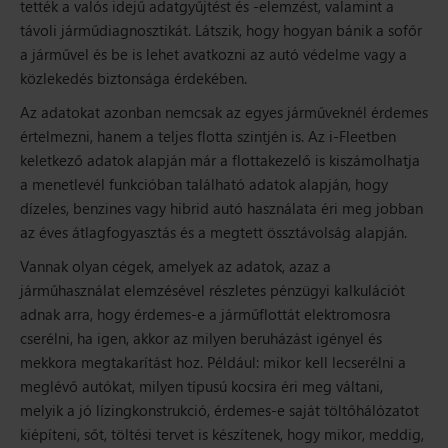
tették a valós idejű adatgyűjtést és -elemzést, valamint a
távoli járműdiagnosztikát. Látszik, hogy hogyan bánik a sofőr
a járművel és be is lehet avatkozni az autó védelme vagy a
közlekedés biztonsága érdekében.
Az adatokat azonban nemcsak az egyes járműveknél érdemes
értelmezni, hanem a teljes flotta szintjén is. Az i-Fleetben
keletkező adatok alapján már a flottakezelő is kiszámolhatja
a menetlevél funkcióban található adatok alapján, hogy
dízeles, benzines vagy hibrid autó használata éri meg jobban
az éves átlagfogyasztás és a megtett össztávolság alapján.
Vannak olyan cégek, amelyek az adatok, azaz a
járműhasználat elemzésével részletes pénzügyi kalkulációt
adnak arra, hogy érdemes-e a járműflottát elektromosra
cserélni, ha igen, akkor az milyen beruházást igényel és
mekkora megtakarítást hoz. Például: mikor kell lecserélni a
meglévő autókat, milyen típusú kocsira éri meg váltani,
melyik a jó lízingkonstrukció, érdemes-e saját töltőhálózatot
kiépíteni, sőt, töltési tervet is készítenek, hogy mikor, meddig,