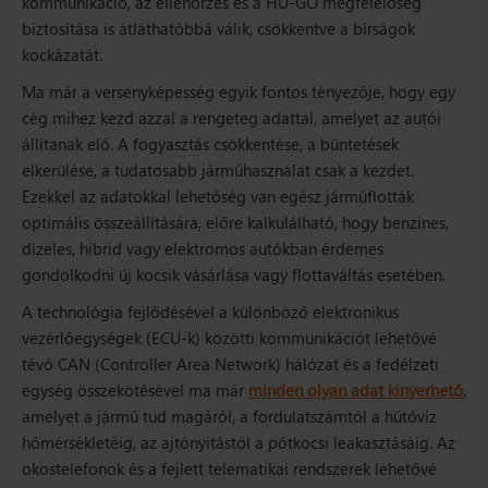
kommunikáció, az ellenőrzés és a HU-GO megfelelőség
biztosítása is átláthatóbbá válik, csökkentve a bírságok
kockázatát.
Ma már a versenyképesség egyik fontos tényezője, hogy egy
cég mihez kezd azzal a rengeteg adattal, amelyet az autói
állítanak elő. A fogyasztás csökkentése, a büntetések
elkerülése, a tudatosabb járműhasználat csak a kezdet.
Ezekkel az adatokkal lehetőség van egész járműflották
optimális összeállítására, előre kalkulálható, hogy benzines,
dízeles, hibrid vagy elektromos autókban érdemes
gondolkodni új kocsik vásárlása vagy flottaváltás esetében.
A technológia fejlődésével a különböző elektronikus
vezérlőegységek (ECU-k) közötti kommunikációt lehetővé
tévő CAN (Controller Area Network) hálózat és a fedélzeti
egység összekötésével ma már
minden olyan adat kinyerhető
,
amelyet a jármű tud magáról, a fordulatszámtól a hűtővíz
hőmérsékletéig, az ajtónyitástól a pótkocsi leakasztásáig. Az
okostelefonok és a fejlett telematikai rendszerek lehetővé