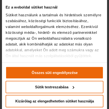
szakértőre bízni és nem házon belül kísérletezgetni, ha a
Ez a weboldal sütiket használ
vállalkozás már rövid távon költségmegtakarítást szeretne
Sütiket használunk a tartalmak és hirdetések személyre
elérni.
szabásához, közösségi funkciók biztosításához,
Az elektromos autók üzemeltetése számos jelentős
valamint weboldalforgalmunk elemzéséhez. Ezenkívül
gazdasági és környezetvédelmi előnnyel jár: a komoly
közösségi média-, hirdető- és elemező partnereinkkel
üzemanyagmegtakarítás mellett olcsóbbá válik a
megosztjuk az Ön weboldalhasználatra vonatkozó
karbantartás és a szervizelés, hiszen kevesebb a mozgó
adatait, akik kombinálhatják az adatokat más olyan
alkatrész, így kevesebb a meghibásodási lehetőség és
adatokkal, amelyeket Ön adott meg számukra vagy az
csökken a vállalkozás szén-dioxid-kibocsátása is. Az
Ön által használt más szolgáltatásokból gyűjtöttek.
elektromos autózás terjedése megállíthatatlannak tűnik,
ráadásul 2030-tól az Európai Unió is kötelezi a közép- és
nagyvállalatokat arra, hogy az újonnan vásárolt járműveik
Összes süti engedélyezése
legalább 30 százaléka zéró- vagy alacsony kibocsátású
legyen. Ezért a jövőben kulcsfontosságú lesz, hogy a cégek jól
Sütik testreszabása
tervezett stratégia mentén, fokozatosan modernizáljanak – az
e-flottára való átállás ugyanis nem az autók cseréjével
kezdődik.
Kizárólag az elengedhetetlen sütiket használja
Nem mindegy, hogy melyik járművek kerülnek a folyamat