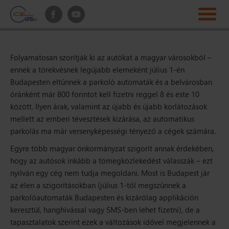
Folyamatosan szorítják ki az autókat a magyar városokból –
ennek a törekvésnek legújabb elemeként július 1-én
Budapesten eltűnnek a parkoló automaták és a belvárosban
óránként már 800 forintot kell fizetni reggel 8 és este 10
között. Ilyen árak, valamint az újabb és újabb korlátozások
mellett az emberi tévesztések kizárása, az automatikus
parkolás ma már versenyképességi tényező a cégek számára.
Egyre több magyar önkormányzat szigorít annak érdekében,
hogy az autósok inkább a tömegközlekedést válasszák – ezt
nyilván egy cég nem tudja megoldani. Most is Budapest jár
az élen a szigorításokban (július 1-től megszűnnek a
parkolóautomaták Budapesten és kizárólag applikáción
keresztül, hanghívással vagy SMS-ben lehet fizetni), de a
tapasztalatok szerint ezek a változások idővel megjelennek a