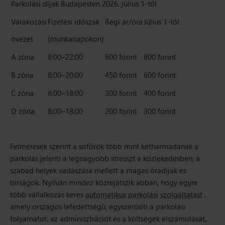
Parkolási díjak Budapesten 2026. július 1-től
Várakozási
Fizetési időszak
Régi ár/óra
Július 1-től
övezet
(munkanapokon)
A zóna
8:00–22:00
600 forint
800 forint
B zóna
8:00–20:00
450 forint
600 forint
C zóna
8:00–18:00
300 forint
400 forint
D zóna
8:00–18:00
200 forint
300 forint
Felmérések szerint a sofőrök több mint kétharmadának a
parkolás jelenti a legnagyobb stresszt a közlekedésben; a
szabad helyek vadászása mellett a magas óradíjak és
bírságok. Nyilván mindez közrejátszik abban, hogy egyre
több vállalkozás keres
automatikus parkolási szolgáltatást
,
amely országos lefedettségű, egyszerűsíti a parkolási
folyamatot, az adminisztrációt és a költségek elszámolását,