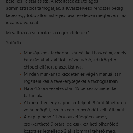
bele, kell-e szállás stb. A letöltések az utólagos
adminisztrációt támogatják, a fuvarszervező rendszer pedig
képes egy több állomáshelyes fuvar esetében megtervezni az
ideális útvonalat.
Mi változik a sofőrök és a cégek életében?
Sofőrök:
Munkájukhoz tachográf-kártyát kell használni, amely
hatóság által kiállított, névre szóló, adatrögzítő
chippel ellátott plasztikkártya.
Minden munkanap kezdetén és végén manuálisan
rögzíteni kell a tevékenységeket a tachográfban.
Napi 4,5 óra vezetés után 45 perces szünetet kell
tartaniuk.
Alapesetben egy napon legfeljebb 9 órát ülhetnek a
volán mögött, ezután napi pihenőidőt kell tölteniük.
A napi pihenő 11 óra összefüggően, amely
csökkenthető 9 órára, de csak két heti pihenőidő
között és legfeljebb 3 alkalommal tehető meg.