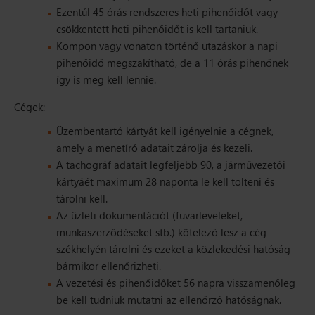
Ezentúl 45 órás rendszeres heti pihenőidőt vagy
csökkentett heti pihenőidőt is kell tartaniuk.
Kompon vagy vonaton történő utazáskor a napi
pihenőidő megszakítható, de a 11 órás pihenőnek
így is meg kell lennie.
Cégek:
Üzembentartó kártyát kell igényelnie a cégnek,
amely a menetíró adatait zárolja és kezeli.
A tachográf adatait legfeljebb 90, a járművezetői
kártyáét maximum 28 naponta le kell tölteni és
tárolni kell.
Az üzleti dokumentációt (fuvarleveleket,
munkaszerződéseket stb.) kötelező lesz a cég
székhelyén tárolni és ezeket a közlekedési hatóság
bármikor ellenőrizheti.
A vezetési és pihenőidőket 56 napra visszamenőleg
be kell tudniuk mutatni az ellenőrző hatóságnak.