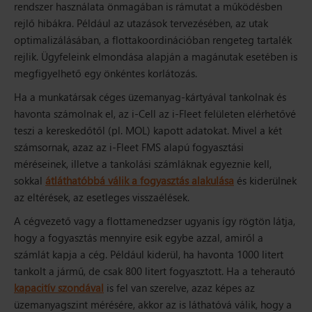
rendszer használata önmagában is rámutat a működésben
rejlő hibákra. Például az utazások tervezésében, az utak
optimalizálásában, a flottakoordinációban rengeteg tartalék
rejlik. Ügyfeleink elmondása alapján a magánutak esetében is
megfigyelhető egy önkéntes korlátozás.
Ha a munkatársak céges üzemanyag-kártyával tankolnak és
havonta számolnak el, az i-Cell az i-Fleet felületen elérhetővé
teszi a kereskedőtől (pl. MOL) kapott adatokat. Mivel a két
számsornak, azaz az i-Fleet FMS alapú fogyasztási
méréseinek, illetve a tankolási számláknak egyeznie kell,
sokkal
átláthatóbbá válik a fogyasztás alakulása
és kiderülnek
az eltérések, az esetleges visszaélések.
A cégvezető vagy a flottamenedzser ugyanis így rögtön látja,
hogy a fogyasztás mennyire esik egybe azzal, amiről a
számlát kapja a cég. Például kiderül, ha havonta 1000 litert
tankolt a jármű, de csak 800 litert fogyasztott. Ha a teherautó
kapacitív szondával
is fel van szerelve, azaz képes az
üzemanyagszint mérésére, akkor az is láthatóvá válik, hogy a