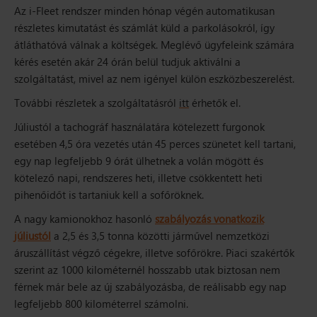
Az i-Fleet rendszer minden hónap végén automatikusan
részletes kimutatást és számlát küld a parkolásokról, így
átláthatóvá válnak a költségek. Meglévő ügyfeleink számára
kérés esetén akár 24 órán belül tudjuk aktiválni a
szolgáltatást, mivel az nem igényel külön eszközbeszerelést.
További részletek a szolgáltatásról
itt
érhetők el.
Júliustól a tachográf használatára kötelezett furgonok
esetében 4,5 óra vezetés után 45 perces szünetet kell tartani,
egy nap legfeljebb 9 órát ülhetnek a volán mögött és
kötelező napi, rendszeres heti, illetve csökkentett heti
pihenőidőt is tartaniuk kell a sofőröknek.
A nagy kamionokhoz hasonló
szabályozás vonatkozik
júliustól
a 2,5 és 3,5 tonna közötti járművel nemzetközi
áruszállítást végző cégekre, illetve sofőrökre. Piaci szakértők
szerint az 1000 kilométernél hosszabb utak biztosan nem
férnek már bele az új szabályozásba, de reálisabb egy nap
legfeljebb 800 kilométerrel számolni.