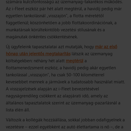
számára kulcsfontosságú az üzemanyag-takarékos működés.
Az i-Fleet eszköz pár hét alatt megtérül, a havidíj pedig már
egyetlen tankolásnál „visszajön”, a flotta méretétől
függetlenül; köszönhetően a jobb flottakoordinációnak, a
munkatársak körültekintőbb vezetési stílusának és a
magánutak önkéntes csökkentésének.
Új ügyfeleink tapasztalatai azt mutatják, hogy
már az első
hónap után jelentős megtakarítás
látszik az üzemanyag
költségekben: néhány hét alatt
megtérül
a
flottamenedzsment eszköz, a havidíj pedig akár egyetlen
tankolással „visszajön”, ha csak 50-100 kilométerrel
kevesebbet mennek a járművek a tudatosabb használat miatt.
A visszajelzések alapján az i-Fleet bevezetésével
nagyságrendileg csökkent az alapjárati idő, amely az
általános tapasztalatok szerint az üzemanyag-pazarlásnál a
lista élén áll.
Változik a kollégák hozzáállása, sokkal jobban odafigyelnek a
vezetésre – ezzel egyébként az autó élettartama is nő –, de a