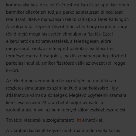
kommunikálnak, de a sofőr értesítést kap és az applikációban
bármikor ellenőrizni tudja a parkolás státuszát, elindulását,
leállítását, illetve manuálisan felülbírálhatja a Fleet Parkingot.
A szolgáltatás képes kiküszöbölni azt is, hogy dugóban vagy
rövid idejű megállás esetén elinduljon a fizetés. Ezzel
elkerülhetők a zónatévesztések, a feleslegesen, előre
megvásárolt órák, az elfelejtett parkolás-leállítások és
természetesen a bírságok is, inaktív zónában pedig időzített
parkolás indul el, amikor fizetőssé válik az övezet (pl. reggel
8-kor).
Az iFleet rendszer minden hónap végén automatikusan
részletes kimutatást és számlát küld a parkolásokról, így
átláthatóvá válnak a költségek. Meglévő ügyfeleink számára
kérés esetén akár 24 órán belül tudjuk aktiválni a
szolgáltatást, mivel az nem igényel külön eszközbeszerelést.
További részletek a szolgáltatásról
itt
érhetők el.
A világban kialakult helyzet miatt ma minden vállalkozás