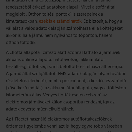
rendszeréből érkező adatokon alapul. Mivel a sofőr által
megjelölt „Otthon töltési pontok” is szerepelnek a
kimutatásokban,
ezek is elszámolhatók
. Ez biztosítja, hogy a
vállalat a valós adatok alapján számolhassa el a költségeket
akkor is, ha a jármű nem nyilvános töltőponton, hanem
otthon töltődik.
A „flotta állapota” címszó alatt azonnal látható a járművek
aktuális online állapota: hatótávolság, akkumulátor
feszültség, töltöttségi szint, betöltött- és felhasznált energia.
A jármű által szolgáltatott FMS-adatok alapján olyan további
részletek is elérhetők, mint a pozícióadat, a kezdő- és záróidő
(következő indítás), az akkumulátor állapota, vagy a töltéskori
kilométeróra állás. Vegyes flották esetén célszerű az
elektromos járműveket külön csoportba rendezni, így az
adatok egyértelműen elkülönülnek.
Az i-Fleetet használó elektromos autóflottakezelőknek
érdemes figyelembe venni azt is, hogy egyre több városban