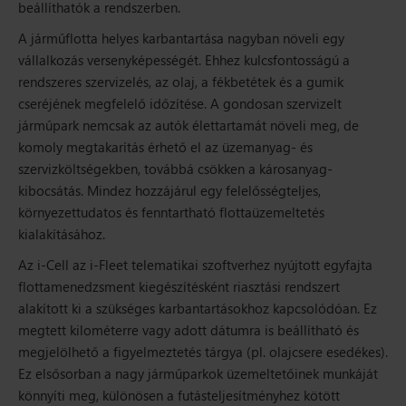
beállíthatók a rendszerben.
A járműflotta helyes karbantartása nagyban növeli egy
vállalkozás versenyképességét. Ehhez kulcsfontosságú a
rendszeres szervizelés, az olaj, a fékbetétek és a gumik
cseréjének megfelelő időzítése. A gondosan szervizelt
járműpark nemcsak az autók élettartamát növeli meg, de
komoly megtakarítás érhető el az üzemanyag- és
szervizköltségekben, továbbá csökken a károsanyag-
kibocsátás. Mindez hozzájárul egy felelősségteljes,
környezettudatos és fenntartható flottaüzemeltetés
kialakításához.
Az i-Cell az i-Fleet telematikai szoftverhez nyújtott egyfajta
flottamenedzsment kiegészítésként riasztási rendszert
alakított ki a szükséges karbantartásokhoz kapcsolódóan. Ez
megtett kilométerre vagy adott dátumra is beállítható és
megjelölhető a figyelmeztetés tárgya (pl. olajcsere esedékes).
Ez elsősorban a nagy járműparkok üzemeltetőinek munkáját
könnyíti meg, különösen a futásteljesítményhez kötött