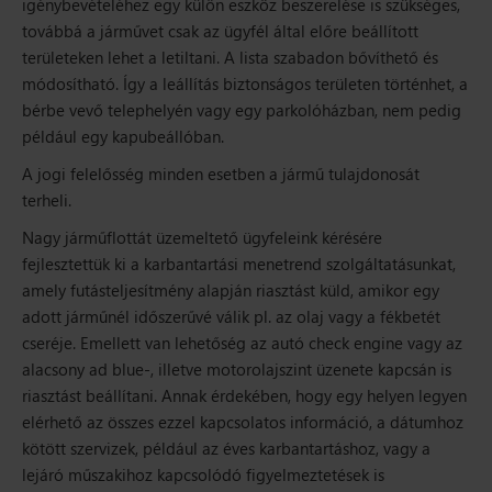
igénybevételéhez egy külön eszköz beszerelése is szükséges,
továbbá a járművet csak az ügyfél által előre beállított
területeken lehet a letiltani. A lista szabadon bővíthető és
módosítható. Így a leállítás biztonságos területen történhet, a
bérbe vevő telephelyén vagy egy parkolóházban, nem pedig
például egy kapubeállóban.
A jogi felelősség minden esetben a jármű tulajdonosát
terheli.
Nagy járműflottát üzemeltető ügyfeleink kérésére
fejlesztettük ki a karbantartási menetrend szolgáltatásunkat,
amely futásteljesítmény alapján riasztást küld, amikor egy
adott járműnél időszerűvé válik pl. az olaj vagy a fékbetét
cseréje. Emellett van lehetőség az autó check engine vagy az
alacsony ad blue-, illetve motorolajszint üzenete kapcsán is
riasztást beállítani. Annak érdekében, hogy egy helyen legyen
elérhető az összes ezzel kapcsolatos információ, a dátumhoz
kötött szervizek, például az éves karbantartáshoz, vagy a
lejáró műszakihoz kapcsolódó figyelmeztetések is