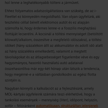
hol lenne a leghatékonyabb tölteni a járművet.
Ehhez folyamatos adatszolgáltatásra van szükség, de az i-
Fleettel ez könnyedén megoldható. Van olyan ügyfelünk, aki
tesztelési céllal bérelt elektromos autót és ez alapján
számolta ki, hogy érdemes lenne-e a fosszilis meghajtású
flottáját lecserélni. A kocsinál a töltési mennyiséget (betöltött
kilowatt/alkalom, összesítve a megfelelő időszakra), a töltési
időket (hány százalékon állt az akkumulátor és adott idő alatt
az hány százalékra emelkedett), valamint a megtett
távolságokat és az átlagsebességet figyelembe véve és egy
hagyományos, hasonló használatú autó adataival
összehasonlítva már egy-két hónap után látszik a tendencia,
hogy megérné-e a váltásban gondolkodni az egész flotta
szintjén is.
Nagyban könnyíti a kalkulációt az a fejlesztésünk, amely
MOL-kártyás ügyfeleink számára teszi elérhetővé, hogy a
tankolási események – mennyiség (liter), időpont, helyszín,
sofőr – félóránként
automatikusan, strukturáltan jelenjenek