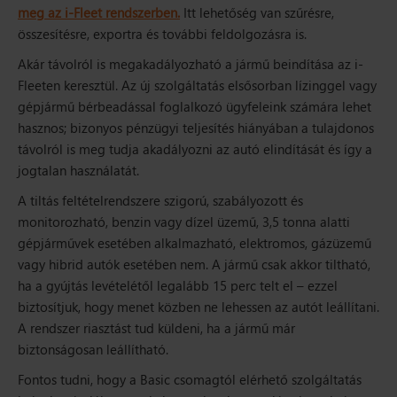
meg az i-Fleet rendszerben.
Itt lehetőség van szűrésre,
összesítésre, exportra és további feldolgozásra is.
Akár távolról is megakadályozható a jármű beindítása az i-
Fleeten keresztül. Az új szolgáltatás elsősorban lízinggel vagy
gépjármű bérbeadással foglalkozó ügyfeleink számára lehet
hasznos; bizonyos pénzügyi teljesítés hiányában a tulajdonos
távolról is meg tudja akadályozni az autó elindítását és így a
jogtalan használatát.
A tiltás feltételrendszere szigorú, szabályozott és
monitorozható, benzin vagy dízel üzemű, 3,5 tonna alatti
gépjárművek esetében alkalmazható, elektromos, gázüzemű
vagy hibrid autók esetében nem. A jármű csak akkor tiltható,
ha a gyújtás levételétől legalább 15 perc telt el – ezzel
biztosítjuk, hogy menet közben ne lehessen az autót leállítani.
A rendszer riasztást tud küldeni, ha a jármű már
biztonságosan leállítható.
Fontos tudni, hogy a Basic csomagtól elérhető szolgáltatás