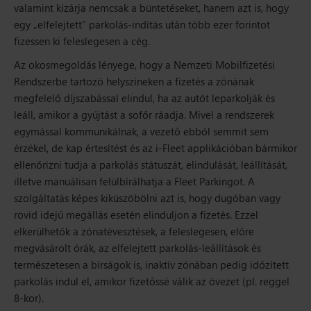
valamint kizárja nemcsak a büntetéseket, hanem azt is, hogy
egy „elfelejtett” parkolás-indítás után több ezer forintot
fizessen ki feleslegesen a cég.
Az okosmegoldás lényege, hogy a Nemzeti Mobilfizetési
Rendszerbe tartozó helyszíneken a fizetés a zónának
megfelelő díjszabással elindul, ha az autót leparkolják és
leáll, amikor a gyújtást a sofőr ráadja. Mivel a rendszerek
egymással kommunikálnak, a vezető ebből semmit sem
érzékel, de kap értesítést és az i-Fleet applikációban bármikor
ellenőrizni tudja a parkolás státuszát, elindulását, leállítását,
illetve manuálisan felülbírálhatja a Fleet Parkingot. A
szolgáltatás képes kiküszöbölni azt is, hogy dugóban vagy
rövid idejű megállás esetén elinduljon a fizetés. Ezzel
elkerülhetők a zónatévesztések, a feleslegesen, előre
megvásárolt órák, az elfelejtett parkolás-leállítások és
természetesen a bírságok is, inaktív zónában pedig időzített
parkolás indul el, amikor fizetőssé válik az övezet (pl. reggel
8-kor).