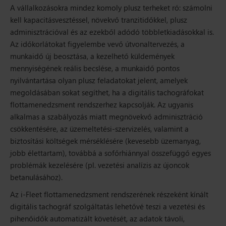
A vállalkozásokra mindez komoly plusz terheket ró: számolni
kell kapacitásvesztéssel, növekvő tranzitidőkkel, plusz
adminisztrációval és az ezekből adódó többletkiadásokkal is.
Az időkorlátokat figyelembe vevő útvonaltervezés, a
munkaidő új beosztása, a kezelhető küldemények
mennyiségének reális becslése, a munkaidő pontos
nyilvántartása olyan plusz feladatokat jelent, amelyek
megoldásában sokat segíthet, ha a digitális tachográfokat
flottamenedzsment rendszerhez kapcsolják. Az ugyanis
alkalmas a szabályozás miatt megnövekvő adminisztráció
csökkentésére, az üzemeltetési-szervizelés, valamint a
biztosítási költségek mérséklésére (kevesebb üzemanyag,
jobb élettartam), továbbá a sofőrhiánnyal összefüggő egyes
problémák kezelésére (pl. vezetési analízis az újoncok
betanulásához).
Az i-Fleet flottamenedzsment rendszerének részeként kínált
digitális tachográf szolgáltatás lehetővé teszi a vezetési és
pihenőidők automatizált követését, az adatok távoli,