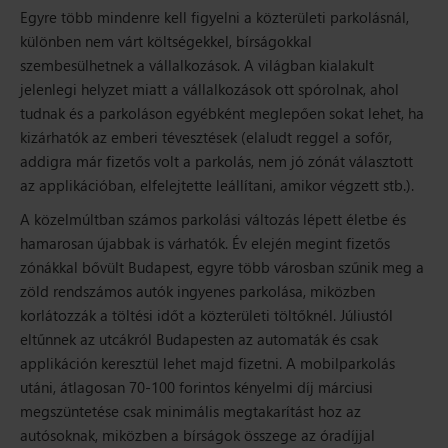
Egyre több mindenre kell figyelni a közterületi parkolásnál,
különben nem várt költségekkel, bírságokkal
szembesülhetnek a vállalkozások. A világban kialakult
jelenlegi helyzet miatt a vállalkozások ott spórolnak, ahol
tudnak és a parkoláson egyébként meglepően sokat lehet, ha
kizárhatók az emberi tévesztések (elaludt reggel a sofőr,
addigra már fizetős volt a parkolás, nem jó zónát választott
az applikációban, elfelejtette leállítani, amikor végzett stb.).
A közelmúltban számos parkolási változás lépett életbe és
hamarosan újabbak is várhatók. Év elején megint fizetős
zónákkal bővült Budapest, egyre több városban szűnik meg a
zöld rendszámos autók ingyenes parkolása, miközben
korlátozzák a töltési időt a közterületi töltőknél. Júliustól
eltűnnek az utcákról Budapesten az automaták és csak
applikáción keresztül lehet majd fizetni. A mobilparkolás
utáni, átlagosan 70-100 forintos kényelmi díj márciusi
megszüntetése csak minimális megtakarítást hoz az
autósoknak, miközben a bírságok összege az óradíjjal