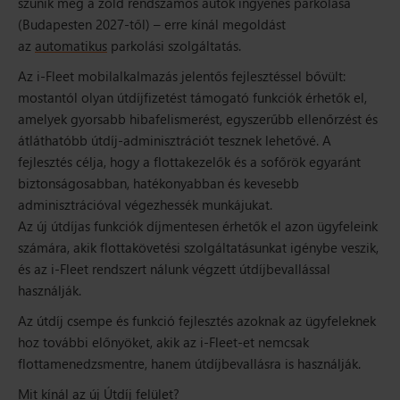
szűnik meg a zöld rendszámos autók ingyenes parkolása
(Budapesten 2027-től) – erre kínál megoldást
az
automatikus
parkolási szolgáltatás.
Az i-Fleet mobilalkalmazás jelentős fejlesztéssel bővült:
mostantól olyan útdíjfizetést támogató funkciók érhetők el,
amelyek gyorsabb hibafelismerést, egyszerűbb ellenőrzést és
átláthatóbb útdíj-adminisztrációt tesznek lehetővé. A
fejlesztés célja, hogy a flottakezelők és a sofőrök egyaránt
biztonságosabban, hatékonyabban és kevesebb
adminisztrációval végezhessék munkájukat.
Az új útdíjas funkciók díjmentesen érhetők el azon ügyfeleink
számára, akik flottakövetési szolgáltatásunkat igénybe veszik,
és az i-Fleet rendszert nálunk végzett útdíjbevallással
használják.
Az útdíj csempe és funkció fejlesztés azoknak az ügyfeleknek
hoz további előnyöket, akik az i-Fleet-et nemcsak
flottamenedzsmentre, hanem útdíjbevallásra is használják.
Mit kínál az új Útdíj felület?