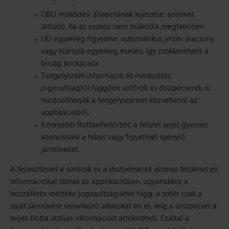
OBU működési állapotának kijelzése:
azonnal
látható, ha az eszköz nem működik megfelelően.
UD egyenleg figyelése:
automatikus jelzés alacsony
vagy hiányzó egyenleg esetén, így csökkenthető a
bírság kockázata.
Tengelyszám információ és módosítás:
jogosultságtól függően sofőrök és diszpécserek is
módosíthatják a tengelyszámot közvetlenül az
applikációból.
Könnyebb flottaellenőrzés:
a felület segít gyorsan
azonosítani a hibás vagy figyelmet igénylő
járműveket.
A fejlesztéssel a sofőrök és a diszpécserek azonos felületet és
információkat látnak az applikációban, ugyanakkor a
hozzáférés mértéke jogosultságuktól függ: a sofőr csak a
saját járművére vonatkozó adatokat éri el, míg a diszpécser a
teljes flotta útdíjas információit áttekintheti. Ezáltal a