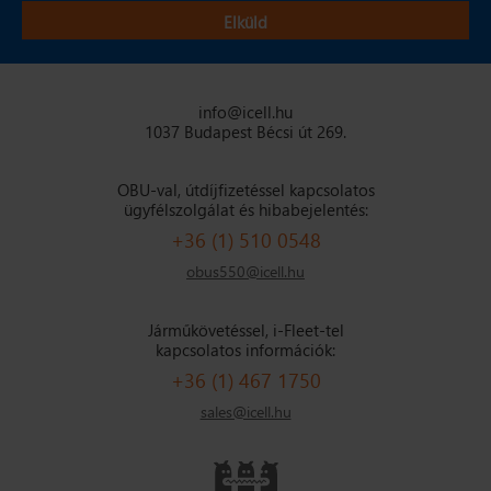
info@icell.hu
1037 Budapest Bécsi út 269.
OBU-val, útdíjfizetéssel kapcsolatos
ügyfélszolgálat és hibabejelentés:
+36 (1) 510 0548
obus550@icell.hu
Járműkövetéssel, i-Fleet-tel
kapcsolatos információk:
+36 (1) 467 1750
sales@icell.hu