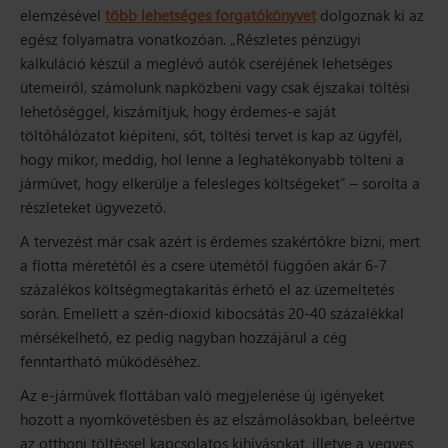
elemzésével
több lehetséges forgatókönyvet
dolgoznak ki az
egész folyamatra vonatkozóan.
„Részletes pénzügyi
kalkuláció készül a meglévő autók cseréjének lehetséges
ütemeiről, számolunk napközbeni vagy csak éjszakai töltési
lehetőséggel, kiszámítjuk, hogy érdemes-e saját
töltőhálózatot kiépíteni, sőt, töltési tervet is kap az ügyfél,
hogy mikor, meddig, hol lenne a leghatékonyabb tölteni a
járművet, hogy elkerülje a felesleges költségeket” –
sorolta a
részleteket ügyvezető.
A tervezést már csak azért is érdemes szakértőkre bízni, mert
a flotta méretétől és a csere ütemétől függően akár 6-7
százalékos költségmegtakarítás érhető el az üzemeltetés
során. Emellett a szén-dioxid kibocsátás 20-40 százalékkal
mérsékelhető, ez pedig nagyban hozzájárul a cég
fenntartható működéséhez.
Az e-járművek flottában való megjelenése új igényeket
hozott a nyomkövetésben és az elszámolásokban, beleértve
az otthoni töltéssel kapcsolatos kihívásokat, illetve a vegyes