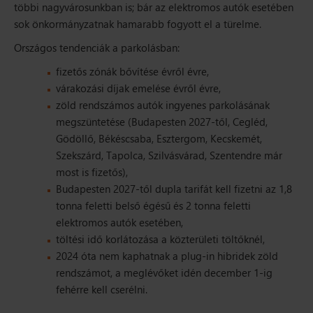
többi nagyvárosunkban is; bár az elektromos autók esetében
sok önkormányzatnak hamarabb fogyott el a türelme.
Országos tendenciák a parkolásban:
fizetős zónák bővítése évről évre,
várakozási díjak emelése évről évre,
zöld rendszámos autók ingyenes parkolásának
megszüntetése (Budapesten 2027-től, Cegléd,
Gödöllő, Békéscsaba, Esztergom, Kecskemét,
Szekszárd, Tapolca, Szilvásvárad, Szentendre már
most is fizetős),
Budapesten 2027-től dupla tarifát kell fizetni az 1,8
tonna feletti belső égésű és 2 tonna feletti
elektromos autók esetében,
töltési idő korlátozása a közterületi töltőknél,
2024 óta nem kaphatnak a plug-in hibridek zöld
rendszámot, a meglévőket idén december 1-ig
fehérre kell cserélni.