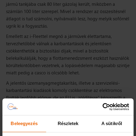
jármű tankjába csak 80 liter gázolaj került, miközben a
számlán 100 liter szerepel. Mivel a rendszer az összesítésnél
átlagot is tud számolni, nyilvánvaló lesz, hogy melyik sofőrnél
ugrik ki a fogyasztás.
Emellett az i-Fleettel megnő a járművek élettartama,
tervezhetőbbé válnak a karbantartások és jelentősen
csökkenthetők a biztosítási díjak, mivel a biztosítók
belekalkulálják, hogy a flottamenedzsment eszközt használók
körültekintőbben vezetnek, a lopásvédelem magasabb szintje
miatt pedig a casco is olcsóbb lehet.
A jelentős üzemanyagmegtakarítás, illetve a szervizelési-
karbantartási kiadások komoly csökkentése az elektromos
flották legfőbb előnye, de az EU is „zöldítésre” kényszeríti a
cégeket. Az átállás évekig tart és nem mindegy, melyik
hagyományos autót mikor és mire cseréli le a vállalkozás,
pedig már középtávon is a cég versenyképessége múlhat
Beleegyezés
Részletek
A sütikről
azon, hogy optimalizálja a járműflottája összetételét és
menedzselését. Mivel a feladat rendkívül összetett, érdemes