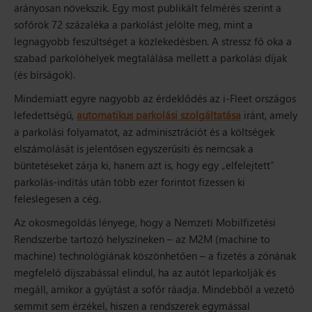
arányosan növekszik. Egy most publikált felmérés szerint a
sofőrök 72 százaléka a parkolást jelölte meg, mint a
legnagyobb feszültséget a közlekedésben. A stressz fő oka a
szabad parkolóhelyek megtalálása mellett a parkolási díjak
(és bírságok).
Mindemiatt egyre nagyobb az érdeklődés az i-Fleet országos
lefedettségű,
automatikus parkolási szolgáltatása
iránt, amely
a parkolási folyamatot, az adminisztrációt és a költségek
elszámolását is jelentősen egyszerűsíti és nemcsak a
büntetéseket zárja ki, hanem azt is, hogy egy „elfelejtett”
parkolás-indítás után több ezer forintot fizessen ki
feleslegesen a cég.
Az okosmegoldás lényege, hogy a Nemzeti Mobilfizetési
Rendszerbe tartozó helyszíneken – az M2M (machine to
machine) technológiának köszönhetően – a fizetés a zónának
megfelelő díjszabással elindul, ha az autót leparkolják és
megáll, amikor a gyújtást a sofőr ráadja. Mindebből a vezető
semmit sem érzékel, hiszen a rendszerek egymással