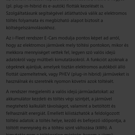
(pl. plug-in-hibrid és e-autók) flották kezelését is.
Szolgáltatásunk segítségével átláthatóvá válik az elektromos
töltés folyamata és megbízható alapot biztosít a
költségelszámolásokhoz.
Az i-Fleet rendszer E-Cars modulja pontos képet ad arról,
hogy az elektromos járművek mely töltési pontokon, mikor és
mekkora mennyiséget vettek fel, legyen szó valós idejű
adatokról vagy múltbeli kimutatásokról. A funkciót azoknak a
cégeknek ajánljuk, amelyek tisztán elektromos autókból álló
flottát üzemeltetnek, vagy PHEV (plug-in hibrid) járműveket is
használnak és szeretnék nyomon követni azok töltését.
A rendszer megjeleníti a valós idejű járműadatokat: az
akkumulátor kezdeti és töltés végi szintjét, a járművel
megtehető kalkulált távolságot, valamint a betöltött és
felhasznált energiát. Emellett kilistázhatók a feldolgozott
töltési adatok: a töltés helye, kezdő és befejező időpontja, a
töltött mennyiség és a töltési szint változása (kWh). A
kimutatás nem a töltőoszlop mérésén, hanem a jármű