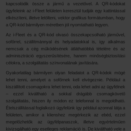
kapcsolódik össze a jármű a vezetővel. A QR-kódokat
ügyfeleink az i-Fleet felületen keresztül tudják egy kattintással
elkészíteni, illetve letölteni, vektor grafikus formátumban, hogy
a QR-kód bármilyen méretben jól nyomtatható legyen.
Az i-Fleet és a QR-kód olvasó összekapcsolható járművel,
sofőrrel, szállítmánnyal és helyadatokkal is, így alkalmas
nemcsak a cég működésének átláthatóbbá tételére és az
adminisztráció egyszerűsítésére, hanem minőségbiztosítási
célokra, a szolgáltatás színvonalának javítására.
Gyakorlatilag bármilyen olyan feladatot a QR-kódok mögé
lehet tenni, amelyet a sofőrnek kell elvégeznie. Például a
kiszállított csomagokra lehet tenni, oda lehet adni az ügyfélnek
– ezzel kiváltható a sokkal drágább csomagkövető
szolgáltatás, hiszen ily módon ez telefonnal is megoldható.
Ételszállítással foglalkozó ügyfelünk így például azonnal látja a
felületen, amikor a klienshez megérkezik az ebéd, ezzel
megelőzhetők az ügyfélpanaszok, illetve egyértelműen
kivizsgálható egy esetleges reklamáció is. De kiváltható vele a