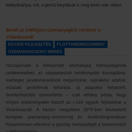
belépőkártya, sőt, a jármű kinyitását is meg lehet vele oldani.
Bevált az intelligens üzemanyagkút-rendszer a
Volánbusznál
EGYEDI FEJLESZTÉS
FLOTTAMENEDZSMENT
ÜZEMANYAGSZINT-MÉRÉS
Hozzájárulás a felhasznált üzemanyag mennyiségének
csökkenéséhez, az utaspanaszok hatékonyabb kivizsgálása,
esetleges járatkimaradások megelőzése, naprakész adatok,
műszaki problémák feltárása, új alapokra helyezett,
fenntarthatóbb üzemeltetés – csak néhány példa, hogy
milyen eredményeket hozott az i-Cell egyedi fejlesztése a
Volánbusznál. A három megyében 2019-ben bevezetett
komplex üzemanyag-monitoring és -kontrollingrendszer
folyamatosan ellenőrzi a gázolaj mennyiségét a beszerzéstől
a felhasználásig.