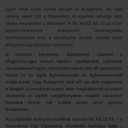
Egyre több olyan turista látogat el Budapestre, aki csak
néhány napot tölt a fővárosban, és egyetlen hétvége alatt
akarja megismerni a látnivalóit. A Mr. NILSZ Kft. és az i-Cell
együttműködésével kidolgozott okosmegoldás
komfortosabbá teszi a városnézést, tovább növelve ezzel
Magyarország turisztikai vonzerejét.
A turizmus folyamatos fejlődésével, valamint a
Magyarországra érkező fapados repülőjáratok számának
növekedésével egyre népszerűbb hop-on hop-off városnézés,
hiszen ez az egyik leghatékonyabb és legkényelmesebb
módja annak, hogy Budapestet akár két nap alatt megismerje
a látogató. A menetrend szerint, előre meghatározott útvonalon
közlekedő és kijelölt megállóhelyeken megálló városnéző
buszokat évente sok külföldi turista veszi igénybe
Budapesten.
A szolgáltatás terén piacvezetőnek számító Mr. NILSZ Kft. – a
nemzetközi City Sightseeing Worldwide franchise tagja –