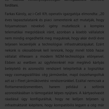
fordítani.
Farkas Károly, az i-Cell Kft. operatív igazgatója elmondta:
„20
éves tapasztalataink és piaci ismereteink azt mutatják, hogy
folyamatosan növekvő igény mutatkozik a komplex
telematikai megoldások iránt, azonban a kisebb vállalatok
nem mindig engedhetik meg maguknak, hogy akár évről évre
teljesen lecseréljék a technológiai infrastruktúrájukat. Ezért
nekünk is okosabbnak kell lennünk, hogy minél több hazai
vállalat élhessen a modern M2M-technológia előnyeivel.
Ebben az esetben az ügyfeleinknél már meglévő kártyás
beléptető és azonosító rendszert telepítettük a logisztikai
vagy csomagszállítási cég járműveibe, majd összehangoltuk
azt az i-Fleet járműkövetési rendszerünkkel. Ezáltal nemcsak a
flottamenedzsmentben, hanem például a sofőrök
azonosításában is támogatást képes nyújtani. A kártyaolvasót
ráadásul úgy konfiguráltuk, hogy ne kelljen teljesen új
infrastruktúrát kiépíteni, hogy kompatibilis legyen a cég már