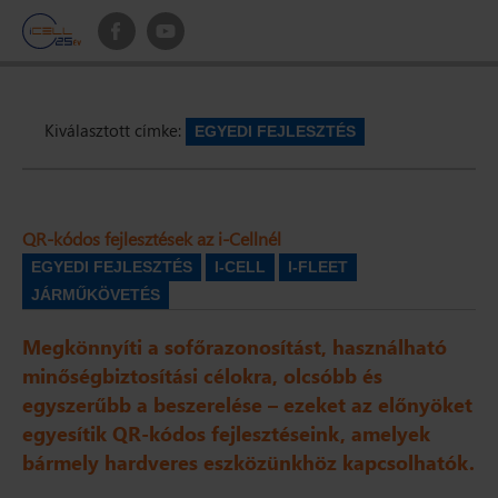
Kiválasztott címke:
EGYEDI FEJLESZTÉS
QR-kódos fejlesztések az i-Cellnél
EGYEDI FEJLESZTÉS
I-CELL
I-FLEET
JÁRMŰKÖVETÉS
Megkönnyíti a sofőrazonosítást, használható
minőségbiztosítási célokra, olcsóbb és
egyszerűbb a beszerelése – ezeket az előnyöket
egyesítik QR-kódos fejlesztéseink, amelyek
bármely hardveres eszközünkhöz kapcsolhatók.