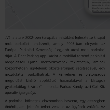
„Vállalatunk 2002-ben Európában elsőként fejlesztette ki saját
mobilparkolási rendszerét, amely 2003-ban elnyerte az
Európai Parkolási Szövetség ’Legjobb utcai mobilparkolás’
díját. A Fleet Parking applikációt a mobillal történő parkolási
megoldások újabb mérföldkövének tekinthetjük, aminek
köszönhetően ügyfeleink okostelefonjaik segítségével, egy
mozdulattal parkolhatnak. A kényelmes és biztonságos
megoldást kínáló applikáció használatával a bírságok
gyakorlatilag kizártak” –
mondta Farkas Károly, az i-Cell Kft.
operatív igazgatója.
A parkolási költségek elszámolása havonta, egy összegben
történik, ami jelentős terhet vesz le az ügyfelek válláról. Az