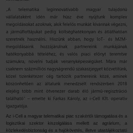
„A telematika leginnovatívabb magyar tulajdonú
vállalataként idén már húsz éve nyújtunk komplex
megoldásokat azoknak, akik felelős munkát kívánnak végezni,
a járműflottájukat pedig költséghatékonyan és átláthatóan
szeretnék használni. Hiszünk abban, hogy IoT- és M2M-
megoldásaink hozzájárulnak partnereink munkájának
hatékonyabbá tételéhez, és valós piaci előnyt teremtve
számukra, növelni tudják versenyképességüket. Mára már
csaknem százmilliós nagyságrendű szakaszjegyet közvetítünk,
közel tizenkétezer cég tartozik partnereink közé, aminek
köszönhetően az általunk menedzselt rendszerben 2018
elejéig több mint ötvenezer darab élő jármű-regisztráció
található”
emelte ki Farkas Károly, az i-Cell Kft. operatív
–
igazgatója.
Az i-Cell a magyar telematikai piac szakértői támogatása és a
logisztikai szektor kiszolgálása mellett az agrárium, a
közlekedésbiztonság és a hajókövetés, illetve utastájékoztató