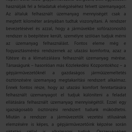
használják fel a feladatuk elvégzéséhez felvett üzemanyagot.
Az általuk felhasznált üzemanyag mennyiségét csak a
megtett kilométer arányában tudtuk viszonyítani. A rendszer
bevezetésével és azzal, hogy a járművekbe sofőrazonosító
rendszer is beépítésre került, személyre szólóan tudjuk mérni
az üzemanyag felhasználást. Fontos eleme még e
fogyasztásmérési rendszernek az utazási komfortra, azaz a
fűtésre és a klimatizálásra felhasznált üzemanyag mérése.
Társaságunk – hasonlóan más Közlekedési Központokhoz – a
gépjárművezetőknél a gazdaságos járműüzemeltetés
ösztönzésére üzemanyag megtakarítási rendszert alkalmaz.
Ennek fontos része, hogy az utazási komfort fenntartására
felhasznált üzemanyagot el tudjuk különíteni a feladat
ellátására felhasznált üzemanyag mennyiségétől. Ezzel egy
igazságosabb ösztönzési rendszert tudunk működtetni.
Miután a rendszer a járművezetők vezetési stílusának
elemzésére is képes, a gépjárművezetőink képzése során
oktatási céllal is alkalmazni tudjuk. Összességében