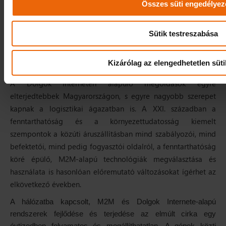
Összes süti engedélyez
Sütik testreszabása
Fejlesztések egy fenntarthatóbb logisztikai ágazatért
DOLGOK INTERNETE
EGYEDI FEJLESZTÉS
I-FLEET
IOT
M2M
RFID
SOFŐRAZONOSÍTÁS
Kizárólag az elengedhetetlen süti
A Dolgok Internetén alapuló megoldások egyre
elterjedtebbek Magyarországon, s egyre nagyobb szerepet
kapnak a logisztikai ágazatban is. A XXI. században a
fenntarthatóság és a környezettudatosság kiemelt
szempontok a közúti áruszállításban mind szabályozói, mind
befektetői, mind pedig fogyasztói oldalról, a fenntarthatóság
köré épülő, M2M-alapú technológiák megválasztása és
használata is hasonlóan előremutató változásokat ígérhet az
elkövetkező években.
A hálózatba kapcsolt, M2M és Dolgok Internete-alapú
rendszerek fejlődése és terjedése az elmúlt cirka egy
évtizedben folyamatos és megállíthatatlan. A gépek közti