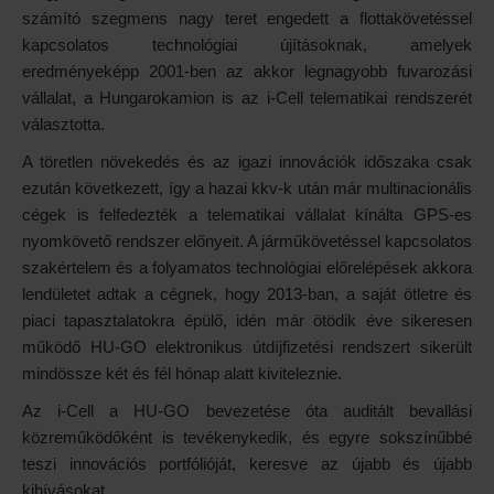
számító szegmens nagy teret engedett a flottakövetéssel
kapcsolatos technológiai újításoknak, amelyek
eredményeképp 2001-ben az akkor legnagyobb fuvarozási
vállalat, a Hungarokamion is az i-Cell telematikai rendszerét
választotta.
A töretlen növekedés és az igazi innovációk időszaka csak
ezután következett, így a hazai kkv-k után már multinacionális
cégek is felfedezték a telematikai vállalat kínálta GPS-es
nyomkövető rendszer előnyeit. A járműkövetéssel kapcsolatos
szakértelem és a folyamatos technológiai előrelépések akkora
lendületet adtak a cégnek, hogy 2013-ban, a saját ötletre és
piaci tapasztalatokra épülő, idén már ötödik éve sikeresen
működő HU-GO elektronikus útdíjfizetési rendszert sikerült
mindössze két és fél hónap alatt kiviteleznie.
Az i-Cell a HU-GO bevezetése óta auditált bevallási
közreműködőként is tevékenykedik, és egyre sokszínűbbé
teszi innovációs portfólióját, keresve az újabb és újabb
kihívásokat.