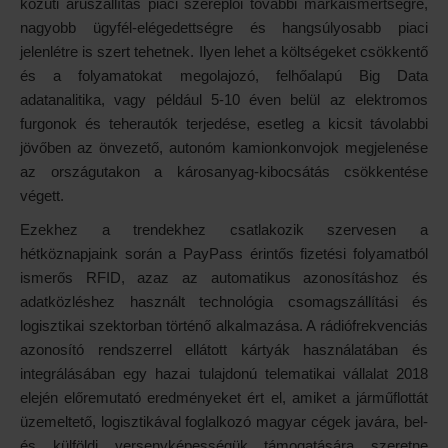
közúti áruszállítás piaci szereplői további márkaismertségre,
nagyobb ügyfél-elégedettségre és hangsúlyosabb piaci
jelenlétre is szert tehetnek. Ilyen lehet a költségeket csökkentő
és a folyamatokat megolajozó, felhőalapú Big Data
adatanalitika, vagy például 5-10 éven belül az elektromos
furgonok és teherautók terjedése, esetleg a kicsit távolabbi
jövőben az önvezető, autonóm kamionkonvojok megjelenése
az országutakon a károsanyag-kibocsátás csökkentése
végett.
Ezekhez a trendekhez csatlakozik szervesen a
hétköznapjaink során a PayPass érintős fizetési folyamatból
ismerős RFID, azaz az automatikus azonosításhoz és
adatközléshez használt technológia csomagszállítási és
logisztikai szektorban történő alkalmazása. A rádiófrekvenciás
azonosító rendszerrel ellátott kártyák használatában és
integrálásában egy hazai tulajdonú telematikai vállalat 2018
elején előremutató eredményeket ért el, amiket a járműflottát
üzemeltető, logisztikával foglalkozó magyar cégek javára, bel-
és külföldi versenyképességük támogatására szeretne