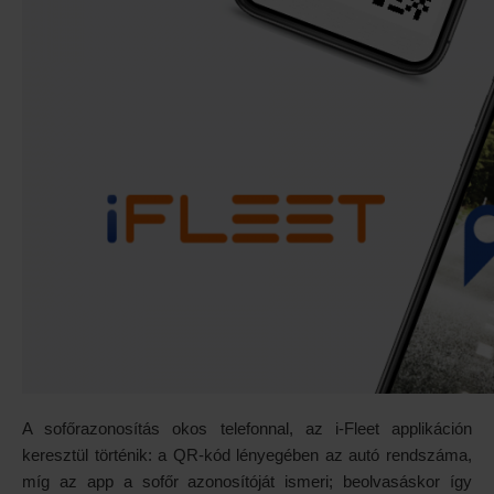
A sofőrazonosítás okos telefonnal, az i-Fleet applikáción
keresztül történik: a QR-kód lényegében az autó rendszáma,
míg az app a sofőr azonosítóját ismeri; beolvasáskor így