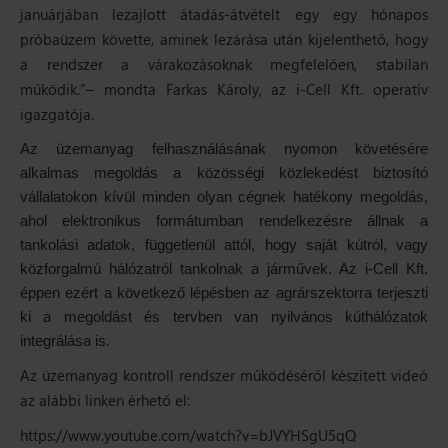
januárjában lezajlott átadás-átvételt egy egy hónapos
próbaüzem követte, aminek lezárása után kijelenthető, hogy
a rendszer a várakozásoknak megfelelően, stabilan
működik.”–
mondta Farkas Károly, az i-Cell Kft. operatív
igazgatója.
Az üzemanyag felhasználásának nyomon követésére
alkalmas megoldás a közösségi közlekedést biztosító
vállalatokon kívül minden olyan cégnek hatékony megoldás,
ahol elektronikus formátumban rendelkezésre állnak a
tankolási adatok, függetlenül attól, hogy saját kútról, vagy
közforgalmú hálózatról tankolnak a járművek. Az i-Cell Kft.
éppen ezért a következő lépésben az agrárszektorra terjeszti
ki a megoldást és tervben van nyilvános kúthálózatok
integrálása is.
Az üzemanyag kontroll rendszer működéséről készített videó
az alábbi linken érhető el:
https://www.youtube.com/watch?v=bJVYHSgU5qQ