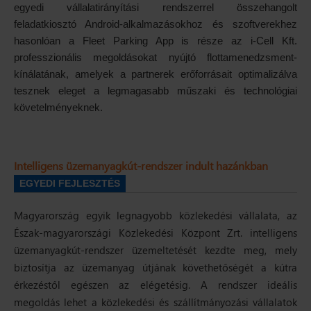
egyedi vállalatirányítási rendszerrel összehangolt
feladatkiosztó Android-alkalmazásokhoz és szoftverekhez
hasonlóan a Fleet Parking App is része az i-Cell Kft.
professzionális megoldásokat nyújtó flottamenedzsment-
kínálatának, amelyek a partnerek erőforrásait optimalizálva
tesznek eleget a legmagasabb műszaki és technológiai
követelményeknek.
Intelligens üzemanyagkút-rendszer indult hazánkban
EGYEDI FEJLESZTÉS
Magyarország egyik legnagyobb közlekedési vállalata, az
Észak-magyarországi Közlekedési Központ Zrt. intelligens
üzemanyagkút-rendszer üzemeltetését kezdte meg, mely
biztosítja az üzemanyag útjának követhetőségét a kútra
érkezéstől egészen az elégetésig. A rendszer ideális
megoldás lehet a közlekedési és szállítmányozási vállalatok