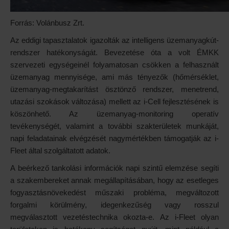
Forrás: Volánbusz Zrt.
Az eddigi tapasztalatok igazolták az intelligens üzemanyagkút-
rendszer hatékonyságát. Bevezetése óta a volt ÉMKK
szervezeti egységeinél folyamatosan csökken a felhasznált
üzemanyag mennyisége, ami más tényezők (hőmérséklet,
üzemanyag-megtakarítást ösztönző rendszer, menetrend,
utazási szokások változása) mellett az i-Cell fejlesztésének is
köszönhető. Az üzemanyag-monitoring operatív
tevékenységét, valamint a további szakterületek munkáját,
napi feladatainak elvégzését nagymértékben támogatják az i-
Fleet által szolgáltatott adatok.
A beérkező tankolási információk napi szintű elemzése segíti
a szakembereket annak megállapításában, hogy az esetleges
fogyasztásnövekedést műszaki probléma, megváltozott
forgalmi körülmény, idegenkezűség vagy rosszul
megválasztott vezetéstechnika okozta-e. Az i-Fleet olyan