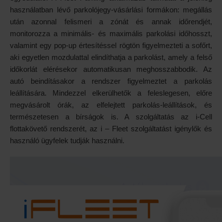
használatban lévő parkolójegy-vásárlási formákon: megállás
után azonnal felismeri a zónát és annak időrendjét,
monitorozza a minimális- és maximális parkolási időhosszt,
valamint egy pop-up értesítéssel rögtön figyelmezteti a sofőrt,
aki egyetlen mozdulattal elindíthatja a parkolást, amely a felső
időkorlát elérésekor automatikusan meghosszabbodik. Az
autó beindításakor a rendszer figyelmeztet a parkolás
leállítására. Mindezzel elkerülhetők a feleslegesen, előre
megvásárolt órák, az elfelejtett parkolás-leállítások, és
természetesen a bírságok is. A szolgáltatás az i-Cell
flottakövető rendszerét, az i – Fleet szolgáltatást igénylők és
használó ügyfelek tudják használni.