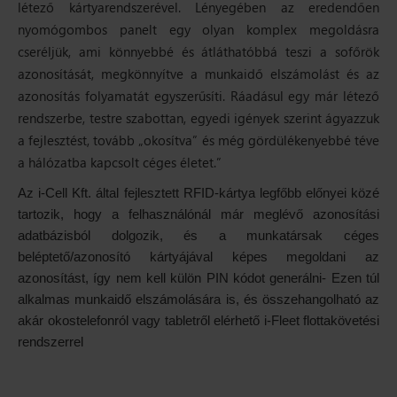
létező kártyarendszerével. Lényegében az eredendően
nyomógombos panelt egy olyan komplex megoldásra
cseréljük, ami könnyebbé és átláthatóbbá teszi a sofőrök
azonosítását, megkönnyítve a munkaidő elszámolást és az
azonosítás folyamatát egyszerűsíti. Ráadásul egy már létező
rendszerbe, testre szabottan, egyedi igények szerint ágyazzuk
a fejlesztést, tovább „okosítva” és még gördülékenyebbé téve
a hálózatba kapcsolt céges életet.”
Az i-Cell Kft. által fejlesztett RFID-kártya legfőbb előnyei közé
tartozik, hogy a felhasználónál már meglévő azonosítási
adatbázisból dolgozik, és a munkatársak céges
beléptető/azonosító kártyájával képes megoldani az
azonosítást, így nem kell külön PIN kódot generálni- Ezen túl
alkalmas munkaidő elszámolására is, és összehangolható az
akár okostelefonról vagy tabletről elérhető i-Fleet flottakövetési
rendszerrel