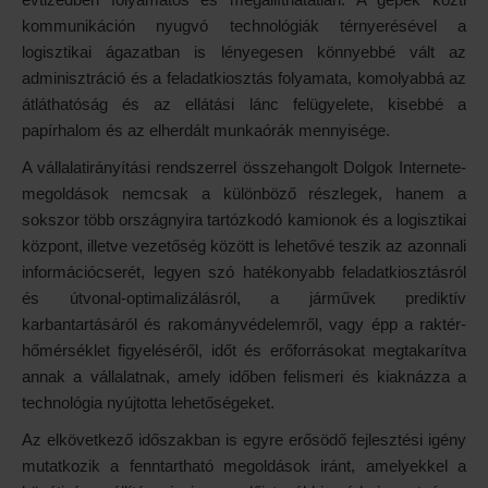
kommunikáción nyugvó technológiák térnyerésével a
logisztikai ágazatban is lényegesen könnyebbé vált az
adminisztráció és a feladatkiosztás folyamata, komolyabbá az
átláthatóság és az ellátási lánc felügyelete, kisebbé a
papírhalom és az elherdált munkaórák mennyisége.
A vállalatirányítási rendszerrel összehangolt Dolgok Internete-
megoldások nemcsak a különböző részlegek, hanem a
sokszor több országnyira tartózkodó kamionok és a logisztikai
központ, illetve vezetőség között is lehetővé teszik az azonnali
információcserét, legyen szó hatékonyabb feladatkiosztásról
és útvonal-optimalizálásról, a járművek prediktív
karbantartásáról és rakományvédelemről, vagy épp a raktér-
hőmérséklet figyeléséről, időt és erőforrásokat megtakarítva
annak a vállalatnak, amely időben felismeri és kiaknázza a
technológia nyújtotta lehetőségeket.
Az elkövetkező időszakban is egyre erősödő fejlesztési igény
mutatkozik a fenntartható megoldások iránt, amelyekkel a