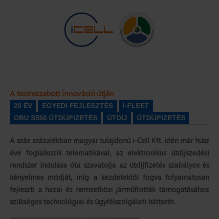
A testreszabott innováció útján
20 ÉV
EGYEDI FEJLESZTÉS
I-FLEET
OBU S550 ÚTDÍJFIZETÉS
ÚTDÍJ
ÚTDÍJFIZETÉS
A száz százalékban magyar tulajdonú i-Cell Kft. idén már húsz
éve foglalkozik telematikával, az elektronikus útdíjszedési
rendszer indulása óta szavatolja az útdíjfizetés szabályos és
kényelmes módját, míg a kezdetektől fogva folyamatosan
fejleszti a hazai és nemzetközi járműflották támogatásához
szükséges technológiai és ügyfélszolgálati hátterét.