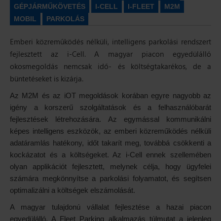
GÉPJÁRMŰKÖVETÉS
I-CELL
I-FLEET
M2M
MOBIL
PARKOLÁS
Emberi közreműködés nélküli, intelligens parkolási rendszert
fejlesztett az i-Cell. A magyar piacon egyedülálló
okosmegoldás nemcsak idő- és költségtakarékos, de a
büntetéseket is kizárja.
Az M2M és az iOT megoldások korában egyre nagyobb az
igény a korszerű szolgáltatások és a felhasználóbarát
fejlesztések létrehozására. Az egymással kommunikálni
képes intelligens eszközök, az emberi közreműködés nélküli
adatáramlás hatékony, időt takarít meg, továbbá csökkenti a
kockázatot és a költségeket. Az i-Cell ennek szellemében
olyan applikációt fejlesztett, melynek célja, hogy ügyfelei
számára megkönnyítse a parkolási folyamatot, és segítsen
optimalizálni a költségek elszámolását.
A magyar tulajdonú vállalat fejlesztése a hazai piacon
egyedülálló. A Fleet Parking alkalmazás túlmutat a jelenleg