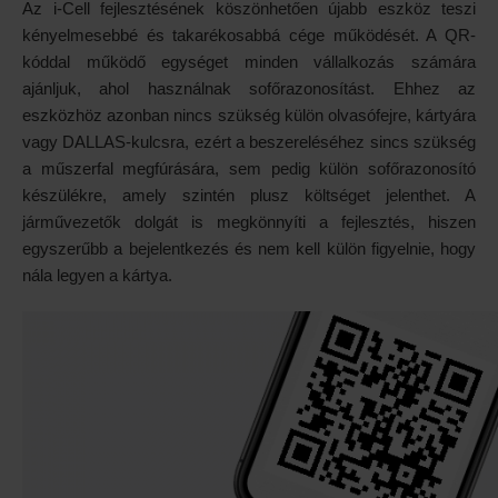
Az i-Cell fejlesztésének köszönhetően újabb eszköz teszi
kényelmesebbé és takarékosabbá cége működését. A QR-
kóddal működő egységet minden vállalkozás számára
ajánljuk, ahol használnak sofőrazonosítást. Ehhez az
eszközhöz azonban nincs szükség külön olvasófejre, kártyára
vagy DALLAS-kulcsra, ezért a beszereléséhez sincs szükség
a műszerfal megfúrására, sem pedig külön sofőrazonosító
készülékre, amely szintén plusz költséget jelenthet. A
járművezetők dolgát is megkönnyíti a fejlesztés, hiszen
egyszerűbb a bejelentkezés és nem kell külön figyelnie, hogy
nála legyen a kártya.