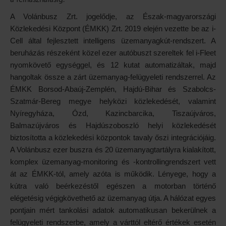
A Volánbusz Zrt. jogelődje, az Észak-magyarországi
Közlekedési Központ (ÉMKK) Zrt. 2019 elején vezette be az i-
Cell által fejlesztett intelligens üzemanyagkút-rendszert. A
beruházás részeként közel ezer autóbuszt szereltek fel i-Fleet
nyomkövető egységgel, és 12 kutat automatizáltak, majd
hangoltak össze a zárt üzemanyag-felügyeleti rendszerrel. Az
ÉMKK Borsod-Abaúj-Zemplén, Hajdú-Bihar és Szabolcs-
Szatmár-Bereg megye helyközi közlekedését, valamint
Nyíregyháza, Ózd, Kazincbarcika, Tiszaújváros,
Balmazújváros és Hajdúszoboszló helyi közlekedését
biztosította a közlekedési központok tavaly őszi integrációjáig.
A Volánbusz ezer buszra és 20 üzemanyagtartályra kialakított,
komplex üzemanyag-monitoring és -kontrollingrendszert vett
át az ÉMKK-tól, amely azóta is működik. Lényege, hogy a
kútra való beérkezéstől egészen a motorban történő
elégetésig végigkövethető az üzemanyag útja. A hálózat egyes
pontjain mért tankolási adatok automatikusan bekerülnek a
felügyeleti rendszerbe, amely a várttól eltérő értékek esetén