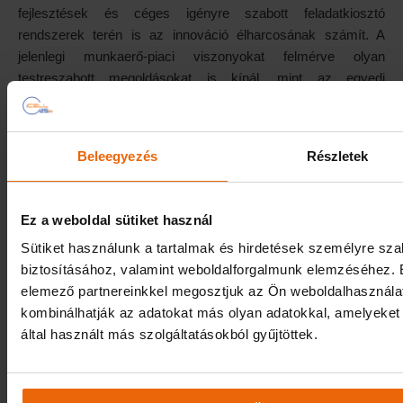
fejlesztések és céges igényre szabott feladatkiosztó
rendszerek terén is az innováció élharcosának számít. A
jelenlegi munkaerő-piaci viszonyokat felmérve olyan
testreszabott megoldásokat is kínál, mint az egyedi
vállalatirányítási rendszerrel összehangolt feladatkiosztó
Android-alkalmazások és szoftverek, amelyek a partnerei
erőforrásait optimalizálva tesznek eleget a legmagasabb
Beleegyezés
Részletek
műszaki és technológiai követelményeknek. És a fejlődés
természetesen ezután sem áll meg: jelenleg egy újdonságnak
számító zárt üzemanyag-kontrollingrendszer országos
Ez a weboldal sütiket használ
bevezetésén dolgoznak.
Sütiket használunk a tartalmak és hirdetések személyre sz
Az i-Cell elsősorban annak köszönheti a sikereit, hogy a
biztosításához, valamint weboldalforgalmunk elemzéséhez. E
technológiai fejlesztések területén igyekszik mindig egy
elemező partnereinkkel megosztjuk az Ön weboldalhasználat
lépéssel előrébb járni, és egyedi, testreszabott rendszereket
kombinálhatják az adatokat más olyan adatokkal, amelyeke
kínál. Így nőhetett kisvállalkozásból mára Magyarország
által használt más szolgáltatásokból gyűjtöttek.
vezető telematikai vállalatává, miközben a legnagyobb és
legmegbízhatóbb hazai bevallási közreműködők között tartják
számon.