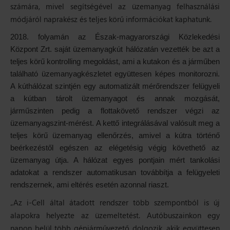
számára, mivel segítségével az üzemanyag felhasználási
módjáról naprakész és teljes körű információkat kaphatunk.
2018. folyamán az Észak-magyarországi Közlekedési
Központ Zrt. saját üzemanyagkút hálózatán vezették be azt a
teljes körű kontrolling megoldást, ami a kutakon és a járműben
található üzemanyagkészletet együttesen képes monitorozni.
A kúthálózat szintjén egy automatizált mérőrendszer felügyeli
a kútban tárolt üzemanyagot és annak mozgását,
járműszinten pedig a flottakövető rendszer végzi az
üzemanyagszint-mérést. A kettő integrálásával valósult meg a
teljes körű üzemanyag ellenőrzés, amivel a kútra történő
beérkezéstől egészen az elégetésig végig követhető az
üzemanyag útja. A hálózat egyes pontjain mért tankolási
adatokat a rendszer automatikusan továbbítja a felügyeleti
rendszernek, ami eltérés esetén azonnal riaszt.
„Az i-Cell által átadott rendszer több szempontból is új
alapokra helyezte az üzemeltetést. Autóbuszainkon egy
napon belül több gépjárművezető dolgozik, akik együttesen