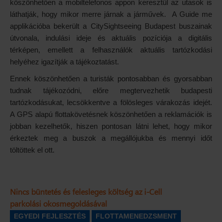
köszönhetően a mobiltelefonos appon keresztül az utasok is
láthatják, hogy mikor merre járnak a járművek. A Guide me
applikációba bekerült a CitySightseeing Budapest buszainak
útvonala, indulási ideje és aktuális pozíciója a digitális
térképen, emellett a felhasználók aktuális tartózkodási
helyéhez igazítják a tájékoztatást.
Ennek köszönhetően a turisták pontosabban és gyorsabban
tudnak tájékozódni, előre megtervezhetik budapesti
tartózkodásukat, lecsökkentve a fölösleges várakozás idejét.
A GPS alapú flottakövetésnek köszönhetően a reklamációk is
jobban kezelhetők, hiszen pontosan látni lehet, hogy mikor
érkeztek meg a buszok a megállójukba és mennyi időt
töltöttek el ott.
Nincs büntetés és felesleges költség az i-Cell
parkolási okosmegoldásával
EGYEDI FEJLESZTÉS
FLOTTAMENEDZSMENT