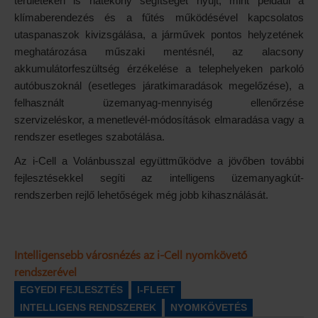
területeken is hatékony segítséget nyújt, mint például a
klímaberendezés és a fűtés működésével kapcsolatos
utaspanaszok kivizsgálása, a járművek pontos helyzetének
meghatározása műszaki mentésnél, az alacsony
akkumulátorfeszültség érzékelése a telephelyeken parkoló
autóbuszoknál (esetleges járatkimaradások megelőzése), a
felhasznált üzemanyag-mennyiség ellenőrzése
szervizeléskor, a menetlevél-módosítások elmaradása vagy a
rendszer esetleges szabotálása.
Az i-Cell a Volánbusszal együttműködve a jövőben további
fejlesztésekkel segíti az intelligens üzemanyagkút-
rendszerben rejlő lehetőségek még jobb kihasználását.
Intelligensebb városnézés az i-Cell nyomkövető
rendszerével
EGYEDI FEJLESZTÉS
I-FLEET
INTELLIGENS RENDSZEREK
NYOMKÖVETÉS