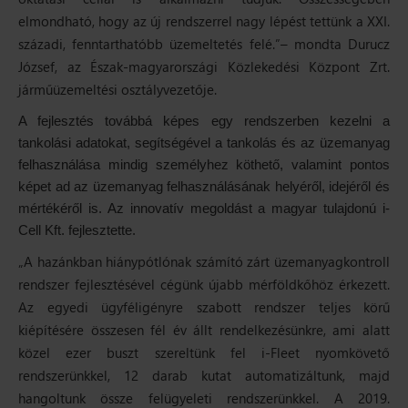
elmondható, hogy az új rendszerrel nagy lépést tettünk a XXI.
századi, fenntarthatóbb üzemeltetés felé.”–
mondta Durucz
József, az Észak-magyarországi Közlekedési Központ Zrt.
járműüzemeltési osztályvezetője.
A fejlesztés továbbá képes egy rendszerben kezelni a
tankolási adatokat, segítségével a tankolás és az üzemanyag
felhasználása mindig személyhez köthető, valamint pontos
képet ad az üzemanyag felhasználásának helyéről, idejéről és
mértékéről is. Az innovatív megoldást a magyar tulajdonú i-
Cell Kft. fejlesztette.
„A hazánkban hiánypótlónak számító zárt üzemanyagkontroll
rendszer fejlesztésével cégünk újabb mérföldkőhöz érkezett.
Az egyedi ügyféligényre szabott rendszer teljes körű
kiépítésére összesen fél év állt rendelkezésünkre, ami alatt
közel ezer buszt szereltünk fel i-Fleet nyomkövető
rendszerünkkel, 12 darab kutat automatizáltunk, majd
hangoltunk össze felügyeleti rendszerünkkel. A 2019.