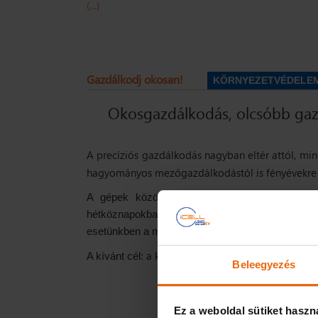
(…)
Gazdálkodj okosan!
KÖRNYEZETVÉDELE
Okosgazdálkodás, olcsóbb ga
A precíziós gazdálkodás nagyban eltér attól, min
hagyományos mezőgazdálkodástól is fényévekre 
A gépek közötti kommunikáción alapuló M2M 
hétköznapokban, a sok munkagépet mozgató és i
esetünkben a mezőgazdálkodásra – ez hatványozo
a költséget minimalizálni, a hasznot
A kívánt cél:
Beleegyezés
Ez a weboldal sütiket haszn