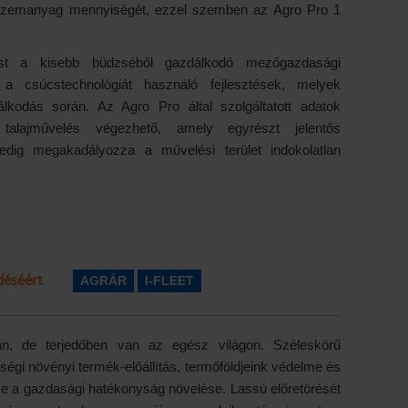
 üzemanyag mennyiségét, ezzel szemben az Agro Pro 1
ost a kisebb büdzséből gazdálkodó mezőgazdasági
 a csúcstechnológiát használó fejlesztések, melyek
lkodás során. Az Agro Pro által szolgáltatott adatok
 talajművelés végezhető, amely egyrészt jelentős
edig megakadályozza a művelési terület indokolatlan
déséért
AGRÁR
I-FLEET
n, de terjedőben van az egész világon. Széleskörű
ségi növényi termék-előállítás, termőföldjeink védelme és
tve a gazdasági hatékonyság növelése. Lassú előretörését