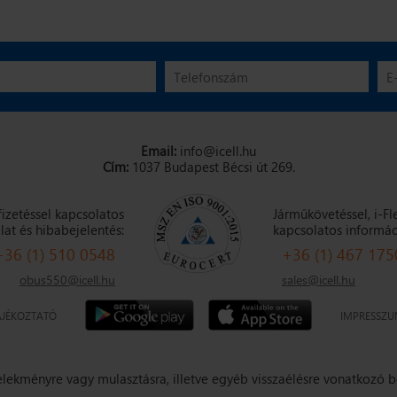
Email:
info@icell.hu
Cím:
1037 Budapest Bécsi út 269.
fizetéssel kapcsolatos
Járműkövetéssel, i-Fl
lat és hibabejelentés:
kapcsolatos informác
+36 (1) 510 0548
+36 (1) 467 175
obus550@icell.hu
sales@icell.hu
ÁJÉKOZTATÓ
IMPRESSZ
selekményre vagy mulasztásra, illetve egyéb visszaélésre vonatkozó b