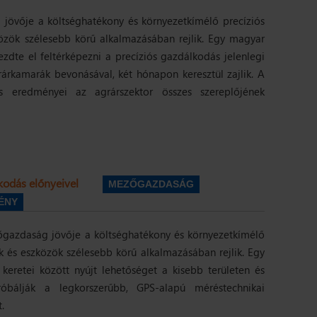
jövője a költséghatékony és környezetkímélő precíziós
közök szélesebb körű alkalmazásában rejlik. Egy magyar
ezdte el feltérképezni a precíziós gazdálkodás jelenlegi
rárkamarák bevonásával, két hónapon keresztül zajlik. A
 eredményei az agrárszektor összes szereplőjének
kodás előnyeivel
MEZŐGAZDASÁG
ÉNY
őgazdaság jövője a költséghatékony és környezetkímélő
ek és eszközök szélesebb körű alkalmazásában rejlik. Egy
 keretei között nyújt lehetőséget a kisebb területen és
óbálják a legkorszerűbb, GPS-alapú méréstechnikai
.