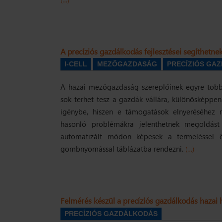
A precíziós gazdálkodás fejlesztései segíthetne
I-CELL
MEZŐGAZDASÁG
PRECÍZIÓS GA
A hazai mezőgazdaság szereplőinek egyre több, a
sok terhet tesz a gazdák vállára, különösképpen
igénybe, hiszen e támogatások elnyeréséhez 
hasonló problémákra jelenthetnek megoldást 
automatizált módon képesek a termeléssel ö
gombnyomással táblázatba rendezni.
(…)
Felmérés készül a precíziós gazdálkodás hazai 
PRECÍZIÓS GAZDÁLKODÁS