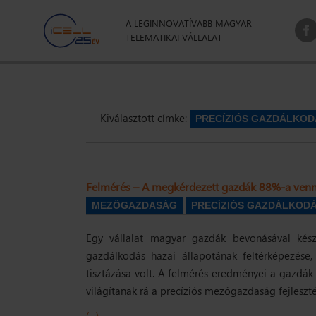
A LEGINNOVATÍVABB MAGYAR
TELEMATIKAI VÁLLALAT
Kiválasztott címke:
PRECÍZIÓS GAZDÁLKOD
Felmérés – A megkérdezett gazdák 88%-a venn
MEZŐGAZDASÁG
PRECÍZIÓS GAZDÁLKOD
Egy vállalat magyar gazdák bevonásával készí
gazdálkodás hazai állapotának feltérképezése,
tisztázása volt. A felmérés eredményei a gazdák
világítanak rá a precíziós mezőgazdaság fejlesztés
(…)