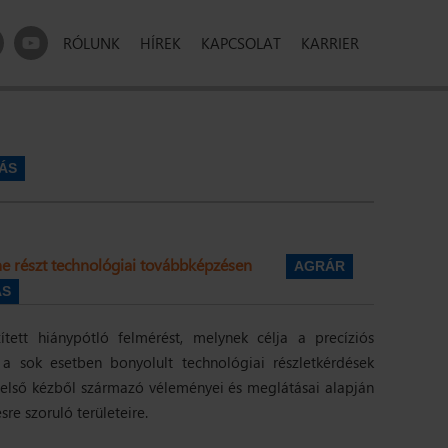
RÓLUNK
HÍREK
KAPCSOLAT
KARRIER
ÁS
e részt technológiai továbbképzésen
AGRÁR
ÁS
tett hiánypótló felmérést, melynek célja a precíziós
 a sok esetben bonyolult technológiai részletkérdések
 első kézből származó véleményei és meglátásai alapján
re szoruló területeire.