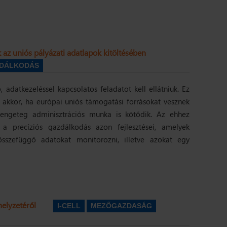
k az uniós pályázati adatlapok kitöltésében
ZDÁLKODÁS
datkezeléssel kapcsolatos feladatot kell ellátniuk. Ez
 akkor, ha európai uniós támogatási forrásokat vesznek
rengeteg adminisztrációs munka is kötődik. Az ehhez
a precíziós gazdálkodás azon fejlesztései, amelyek
sszefüggő adatokat monitorozni, illetve azokat egy
helyzetéről
I-CELL
MEZŐGAZDASÁG