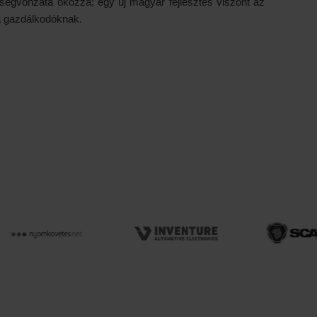
ltségvonzata okozza; egy új magyar fejlesztés viszont az
a gazdálkodóknak.