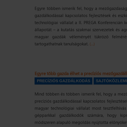
Egyre többen ismerik fel, hogy a mezőgazdaság 
gazdálkodással kapcsolatos fejlesztések és esz
technológiai vállalat a II. PREGA Konferencián k
állapotát – a kutatás szakmai szervezetek és ag
magyar gazdák véleményét tükröző felmérés
tartogathatnak tanulságokat.
(…)
Egyre több gazda élhet a precíziós mezőgazdál
PRECÍZIÓS GAZDÁLKODÁS
SAJTÓKÖZLEM
Mind többen és többen ismerik fel, hogy a mez
precíziós gazdálkodással kapcsolatos fejlesztés
magyar technológiai vállalat most tesztfelhívás
gépparkkal gazdálkodók számára, hogy kipr
módszeren alapuló megoldás nyújtotta előnyöket