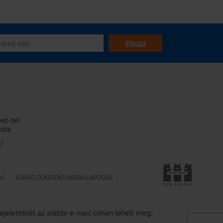
eet-tel
iók:
0
UM
ADAFELDOGOZÁSI MEGÁLLAPODÁS
ejelentését az alábbi e-mail címen teheti meg: