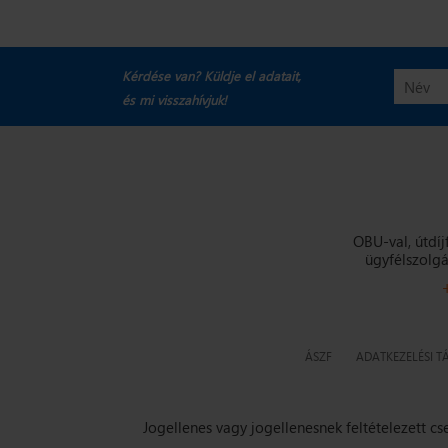
Kérdése van? Küldje el adatait,
és mi visszahívjuk!
OBU-val, útdíj
ügyfélszolgá
ÁSZF
ADATKEZELÉSI T
Jogellenes vagy jogellenesnek feltételezett c