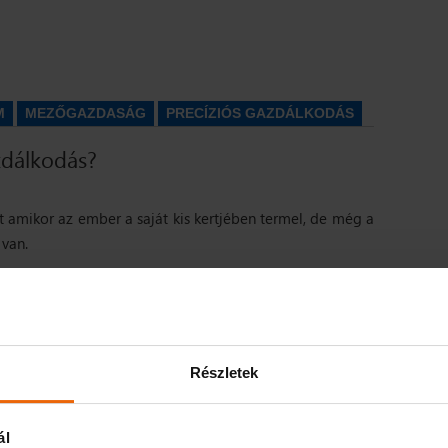
M
MEZŐGAZDASÁG
PRECÍZIÓS GAZDÁLKODÁS
zdálkodás?
t amikor az ember a saját kis kertjében termel, de még a
van.
technológiák egyre nagyobb szerepet töltenek be a
génylő foglalkozásokra, vállalkozásokra – mint jelen
ttan igaz.
 pedig maximalizálni kell
(…)
.
Részletek
ál