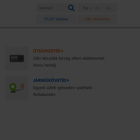
IFLEET belépés
OBU ellenőrzés
ÚTDÍJFIZETÉS
OBU készülék bírság elleni védelemmel.
Nincs havidíj.
JÁRMŰKÖVETÉS
Egyedi üzleti igényekre szabható
flottakezelés