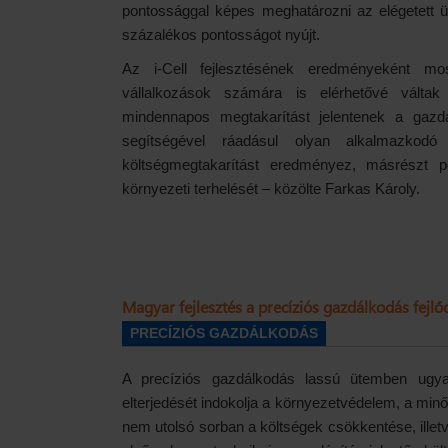
pontossággal képes meghatározni az elégetett
százalékos pontosságot nyújt.
Az i-Cell fejlesztésének eredményeként m
vállalkozások számára is elérhetővé váltak
mindennapos megtakarítást jelentenek a gazdá
segítségével ráadásul olyan alkalmazkodó
költségmegtakarítást eredményez, másrészt p
környezeti terhelését – közölte Farkas Károly.
Magyar fejlesztés a precíziós gazdálkodás fejlő
PRECÍZIÓS GAZDÁLKODÁS
A precíziós gazdálkodás lassú ütemben ugya
elterjedését indokolja a környezetvédelem, a minő
nem utolsó sorban a költségek csökkentése, ille