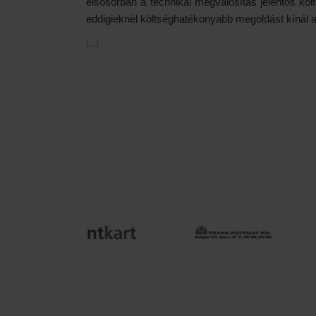
elsősorban a technikai megvalósítás jelentős kö
eddigieknél költséghatékonyabb megoldást kínál 
(…)