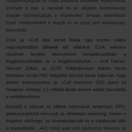
forgalomirányítás és olyan prediktív modellek fejleszthetők,
amelyek a nap, a napszak és az időjárás kombinációja
alapján optimalizálják a közlekedési lámpák beállításait.
Ezzel csökkenthetők a dugók és az azzal járó károsanyag-
kibocsátás.
Csak az i-Cell által kezelt flották napi szinten milliós
nagyságrendben állítanak elő adatokat. Ezek releváns
részének további elemzésével forradalmasítható a
forgalomszámlálás és a forgalomirányítás – erről Farkas-
Németh Zoltán, az ELTE Földtudományi doktori iskola
térképész iskola PhD hallgatója beszélt annak kapcsán, hogy
doktori értekezéséhez az i-Cell összesen 1200 jármű 14
hónapnyi, mintegy 1,5 milliárd darab anonim adatát bocsátotta
a rendelkezésére.
Ezekből a helyzeti és időbeli információt tartalmazó GPS-
adatsorozatokból nemcsak az áthaladási sebesség, hanem a
forgalom sűrűsége, az útvonalválasztás és a várakozási idők
„44,5 millió adat volt számomra releváns, az
is levezethetők.