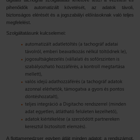
pihenőidők automatizált követését, az adatok távoli,
biztonságos elérését és a jogszabályi előírásoknak való teljes
megfelelést.
Szolgáltatásunk kulcselemei:
automatizált adatletöltés (a tachográf adatai
távolról, emberi beavatkozás nélkül töltődnek le),
jogosultságkezelés (vállalati és sofőrszinten is
szabályozható hozzáférés, a kontroll megtartása
mellett),
valós idejű adathozzáférés (a tachográf adatok
azonnal elérhetők, támogatva a gyors és pontos
döntéshozatalt),
teljes integráció a Digitacho rendszerrel (minden
adat egyetlen, átlátható felületen kezelhető),
adatok kiértékelése (a szerződött partnereken
keresztül biztosított elemzés).
A flottamenedzser egyben átlát minden adatot: a rendszámot,