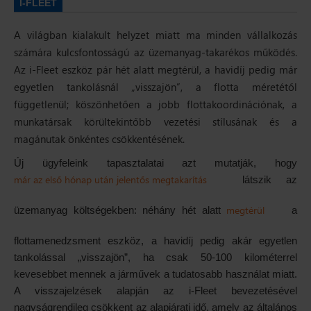
I-FLEET
A világban kialakult helyzet miatt ma minden vállalkozás
számára kulcsfontosságú az üzemanyag-takarékos működés.
Az i-Fleet eszköz pár hét alatt megtérül, a havidíj pedig már
egyetlen tankolásnál „visszajön”, a flotta méretétől
függetlenül; köszönhetően a jobb flottakoordinációnak, a
munkatársak körültekintőbb vezetési stílusának és a
magánutak önkéntes csökkentésének.
Új ügyfeleink tapasztalatai azt mutatják, hogy
már az első hónap után jelentős megtakarítás
látszik az
megtérül
üzemanyag költségekben: néhány hét alatt
a
flottamenedzsment eszköz, a havidíj pedig akár egyetlen
tankolással „visszajön”, ha csak 50-100 kilométerrel
kevesebbet mennek a járművek a tudatosabb használat miatt.
A visszajelzések alapján az i-Fleet bevezetésével
nagyságrendileg csökkent az alapjárati idő, amely az általános