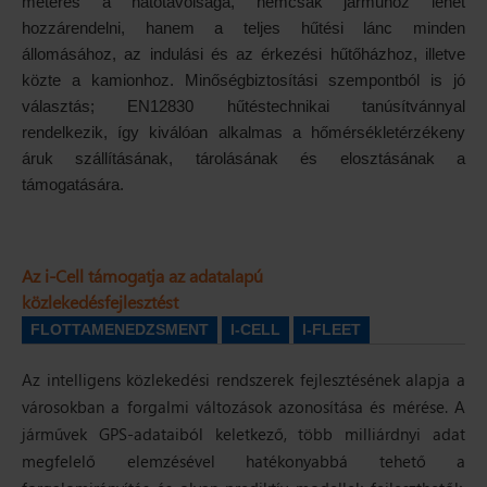
méteres a hatótávolsága, nemcsak járműhöz lehet
hozzárendelni, hanem a teljes hűtési lánc minden
állomásához, az indulási és az érkezési hűtőházhoz, illetve
közte a kamionhoz. Minőségbiztosítási szempontból is jó
választás; EN12830 hűtéstechnikai tanúsítvánnyal
rendelkezik, így kiválóan alkalmas a hőmérsékletérzékeny
áruk szállításának, tárolásának és elosztásának a
támogatására.
Az i-Cell támogatja az adatalapú
közlekedésfejlesztést
FLOTTAMENEDZSMENT
I-CELL
I-FLEET
Az intelligens közlekedési rendszerek fejlesztésének alapja a
városokban a forgalmi változások azonosítása és mérése. A
járművek GPS-adataiból keletkező, több milliárdnyi adat
megfelelő elemzésével hatékonyabbá tehető a