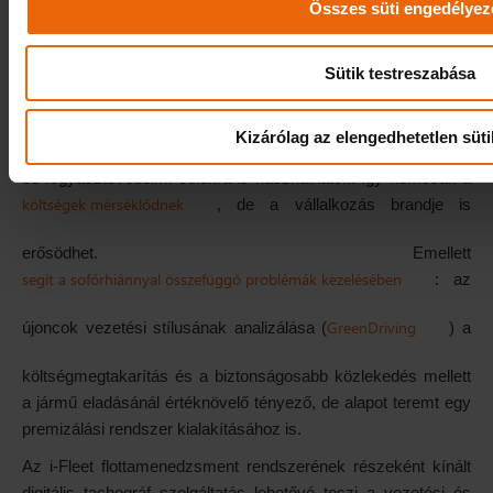
Összes süti engedélyez
parkolás
valamint elkerülhetők a bírságok (pl.
). Ráadásul a
Sütik testreszabása
flottamenedzsment rendszerhez kapcsolódó, akár
egyedi fejlesztések
lehetővé teszik a hatékonyabb
Kizárólag az elengedhetetlen süti
munkaszervezést, a szolgáltatások színvonalának növelését
és fogyasztóvédelmi célokra is használhatók. Így nemcsak a
költségek mérséklődnek
, de a vállalkozás brandje is
erősödhet. Emellett
segít a sofőrhiánnyal összefüggő problémák kezelésében
: az
GreenDriving
újoncok vezetési stílusának analizálása (
) a
költségmegtakarítás és a biztonságosabb közlekedés mellett
a jármű eladásánál értéknövelő tényező, de alapot teremt egy
premizálási rendszer kialakításához is.
Az i-Fleet flottamenedzsment rendszerének részeként kínált
digitális tachográf szolgáltatás lehetővé teszi a vezetési és