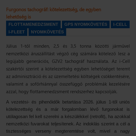
Furgonos tachográf: kötelezettség, de egyben
lehetőség is
FLOTTAMENEDZSMENT
GPS NYOMKÖVETÉS
I-CELL
I-FLEET
NYOMKÖVETÉS
Július 1-től minden, 2,5 és 3,5 tonna közötti járművel
nemzetközi áruszállítást végző cég számára kötelező lesz a
legújabb generációs, G2V2 tachográf használata. Az i-Cell
szakértői szerint a kötelezettség egyben lehetőséget teremt
az adminisztráció és az üzemeltetési költségek csökkentésére,
valamint a sofőrhiánnyal összefüggő problémák kezelésére
azzal, hogy flottamenedzsment rendszerhez kapcsolják.
A vezetési- és pihenőidők betartása 2026. július 1-től uniós
kötelezettség és a már forgalomban lévő furgonokat is
utólagosan fel kell szerelni a készülékkel (retrofit), ha azokkal
nemzetközi fuvarokat teljesítenek. Az indoklás szerint a cél a
tisztességes verseny megteremtése volt, mivel a nagy