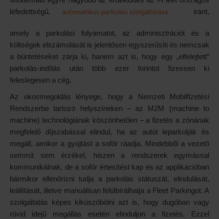
automatikus parkolási szolgáltatása
lefedettségű,
iránt,
amely a parkolási folyamatot, az adminisztrációt és a
költségek elszámolását is jelentősen egyszerűsíti és nemcsak
a büntetéseket zárja ki, hanem azt is, hogy egy „elfelejtett”
parkolás-indítás után több ezer forintot fizessen ki
feleslegesen a cég.
Az okosmegoldás lényege, hogy a Nemzeti Mobilfizetési
Rendszerbe tartozó helyszíneken – az M2M (machine to
machine) technológiának köszönhetően – a fizetés a zónának
megfelelő díjszabással elindul, ha az autót leparkolják és
megáll, amikor a gyújtást a sofőr ráadja. Mindebből a vezető
semmit sem érzékel, hiszen a rendszerek egymással
kommunikálnak, de a sofőr értesítést kap és az applikációban
bármikor ellenőrizni tudja a parkolás státuszát, elindulását,
leállítását, illetve manuálisan felülbírálhatja a Fleet Parkingot. A
szolgáltatás képes kiküszöbölni azt is, hogy dugóban vagy
rövid idejű megállás esetén elinduljon a fizetés. Ezzel