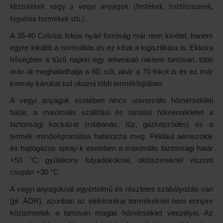
készülékek vagy a vegyi anyagok (festékek, tisztítószerek,
higiénia termékek stb.).
A 35-40 Celsius fokos nyári forróság már nem kivétel, hanem
egyre inkább a normalitás és ez kihat a logisztikára is. Ekkora
hőségben a tűző napon egy teherautó raktere tartósan, több
órán át meghaladhatja a 60, sőt, akár a 70 fokot is és ez már
komoly károkat tud okozni több termékfajtában.
A vegyi anyagok esetében nincs univerzális hőmérsékleti
határ, a maximális szállítási és tárolási hőmérsékletet a
biztonsági kockázat (robbanás, tűz, gázképződés) és a
termék minőségromlása határozza meg. Például aeroszolok
és hajtógázos spray-k esetében a maximális biztonsági határ
+50 °C, gyúlékony folyadékoknál, oldószereknél viszont
csupán +30 °C.
A vegyi anyagoknál egyértelmű és részletes szabályozás van
(pl. ÁDR), azonban az elektronikai termékeknél nem ennyire
közismertek a tartósan magas hőmérséklet veszélyei. Az