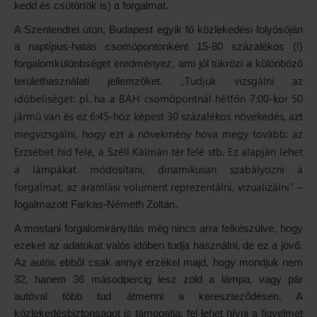
kedd és csütörtök is) a forgalmat.
A Szentendrei úton, Budapest egyik fő közlekedési folyósóján
a naptípus-hatás csomópontonként 15-80 százalékos (!)
forgalomkülönbséget eredményez, ami jól tükrözi a különböző
„Tudjuk vizsgálni az
területhasználati jellemzőket.
időbeliséget: pl. ha a BAH csomópontnál hétfőn 7:00-kor 50
jármű van és ez 6:45-höz képest 30 százalékos növekedés, azt
megvizsgálni, hogy ezt a növekmény hova megy tovább: az
Erzsébet híd felé, a Széll Kálmán tér felé stb. Ez alapján lehet
a lámpákat módosítani, dinamikusan szabályozni a
forgalmat, az áramlási volument reprezentálni, vizualizálni”
–
fogalmazott Farkas-Németh Zoltán.
A mostani forgalomirányítás még nincs arra felkészülve, hogy
ezeket az adatokat valós időben tudja használni, de ez a jövő.
Az autós ebből csak annyit érzékel majd, hogy mondjuk nem
32, hanem 36 másodpercig lesz zöld a lámpa, vagy pár
autóval több tud átmenni a kereszteződésen. A
közlekedésbiztonságot is támogatja: fel lehet hívni a figyelmet