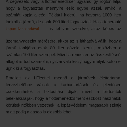
A cégvezető vagy a flottamenedzser ugyanis így rögtön látja,
hogy a fogyasztás mennyire esik egybe azzal, amiről a
számlát kapja a cég. Például kiderül, ha havonta 1000 litert
tankolt a jármű, de csak 800 litert fogyasztott. Ha a teherautó
kapacitív szondával
is fel van szerelve, azaz képes az
üzemanyagszint mérésére, akkor az is láthatóvá válik, hogy a
jármű tankjába csak 80 liter gázolaj került, miközben a
számlán 100 liter szerepel. Mivel a rendszer az összesítésnél
átlagot is tud számolni, nyilvánvaló lesz, hogy melyik sofőrnél
ugrik ki a fogyasztás.
Emellett az i-Fleettel megnő a járművek élettartama,
tervezhetőbbé válnak a karbantartások és jelentősen
csökkenthetők a biztosítási díjak, mivel a biztosítók
belekalkulálják, hogy a flottamenedzsment eszközt használók
körültekintőbben vezetnek, a lopásvédelem magasabb szintje
miatt pedig a casco is olcsóbb lehet.