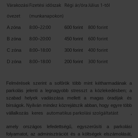
Várakozási
Fizetési időszak
Régi ár/óra
Július 1-től
övezet
(munkanapokon)
8:00–22:00
800 forint
A zóna
600 forint
8:00–20:00
600 forint
B zóna
450 forint
8:00–18:00
400 forint
C zóna
300 forint
8:00–18:00
300 forint
D zóna
200 forint
Felmérések szerint a sofőrök több mint kétharmadának a
parkolás jelenti a legnagyobb stresszt a közlekedésben; a
szabad helyek vadászása mellett a magas óradíjak és
bírságok. Nyilván mindez közrejátszik abban, hogy egyre több
automatikus parkolási szolgáltatást
vállalkozás keres
,
amely országos lefedettségű, egyszerűsíti a parkolási
folyamatot, az adminisztrációt és a költségek elszámolását,