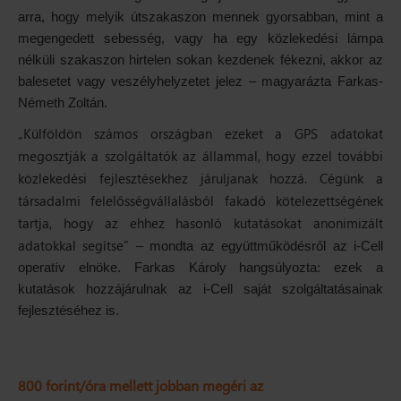
arra, hogy melyik útszakaszon mennek gyorsabban, mint a
megengedett sebesség, vagy ha egy közlekedési lámpa
nélküli szakaszon hirtelen sokan kezdenek fékezni, akkor az
balesetet vagy veszélyhelyzetet jelez – magyarázta Farkas-
Németh Zoltán.
„Külföldön számos országban ezeket a GPS adatokat
megosztják a szolgáltatók az állammal, hogy ezzel további
közlekedési fejlesztésekhez járuljanak hozzá. Cégünk a
társadalmi felelősségvállalásból fakadó kötelezettségének
tartja, hogy az ehhez hasonló kutatásokat anonimizált
adatokkal segítse”
– mondta az együttműködésről az i-Cell
operatív elnöke. Farkas Károly hangsúlyozta: ezek a
kutatások hozzájárulnak az i-Cell saját szolgáltatásainak
fejlesztéséhez is.
800 forint/óra mellett jobban megéri az