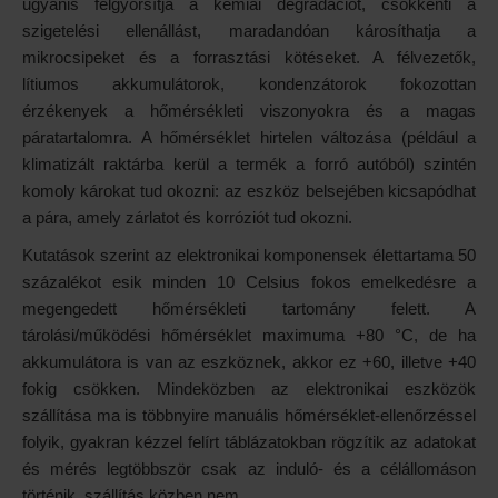
ugyanis felgyorsítja a kémiai degradációt, csökkenti a
szigetelési ellenállást, maradandóan károsíthatja a
mikrocsipeket és a forrasztási kötéseket. A félvezetők,
lítiumos akkumulátorok, kondenzátorok fokozottan
érzékenyek a hőmérsékleti viszonyokra és a magas
páratartalomra. A hőmérséklet hirtelen változása (például a
klimatizált raktárba kerül a termék a forró autóból) szintén
komoly károkat tud okozni: az eszköz belsejében kicsapódhat
a pára, amely zárlatot és korróziót tud okozni.
Kutatások szerint az elektronikai komponensek élettartama 50
százalékot esik minden 10 Celsius fokos emelkedésre a
megengedett hőmérsékleti tartomány felett. A
tárolási/működési hőmérséklet maximuma +80 °C, de ha
akkumulátora is van az eszköznek, akkor ez +60, illetve +40
fokig csökken. Mindeközben az elektronikai eszközök
szállítása ma is többnyire manuális hőmérséklet-ellenőrzéssel
folyik, gyakran kézzel felírt táblázatokban rögzítik az adatokat
és mérés legtöbbször csak az induló- és a célállomáson
történik, szállítás közben nem.