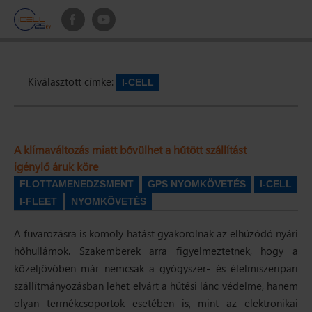
Kiválasztott címke:
I-CELL
A klímaváltozás miatt bővülhet a hűtött szállítást
igénylő áruk köre
FLOTTAMENEDZSMENT
GPS NYOMKÖVETÉS
I-CELL
I-FLEET
NYOMKÖVETÉS
A fuvarozásra is komoly hatást gyakorolnak az elhúzódó nyári
hőhullámok. Szakemberek arra figyelmeztetnek, hogy a
közeljövőben már nemcsak a gyógyszer- és élelmiszeripari
szállítmányozásban lehet elvárt a hűtési lánc védelme, hanem
olyan termékcsoportok esetében is, mint az elektronikai