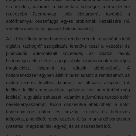
szervizelés, valamint a biztosítási költségek mérséklésére
(kevesebb üzemanyag, jobb élettartam), továbbá a
sofőrhiánnyal összefüggő egyes problémák kezelésére (pl.
vezetési analízis az újoncok betanulásához).
Az i-Fleet flottamenedzsment rendszerének részeként kínált
digitális tachográf szolgáltatás lehetővé teszi a vezetési és
pihenőidők automatizált követését, az adatok távoli,
biztonságos elérését és a jogszabályi előírásoknak való teljes
megfelelést, valamint az adatok kiértékelését. A
flottamenedzser egyben átlát minden adatot: a rendszámot, az
utolsó sikeres letöltés dátumát, az aktuális állapotot (pl.
letöltve, letöltés megszakítva, gyújtásra vár, nem történt még
letöltés), a gyújtás státuszát, valamint a járműhöz tartozó sofőr
nevét/kártyaszámát. Külön összesítve áttekinthető a sofőr
tevékenysége: dátum és ország, kezdés és befejezés
időpontja, pihenőidő, rendelkezésre állás, munkaidő bontásban
(vezetés, megszakítás, egyéb) és az összesített idő.