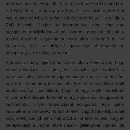
adattisztítás után végül 38 millió maradt, ezekből dolgoztam.
Azt vizsgáltam, hogy a jármű Budapesten adott időben hol
van, milyen irányba és milyen sebességgel halad”
– mondta a
PhD hallgató. Ezeket az információkat nem lehet egy
navigációs mobilalkalmazásból kinyerni, mert ott túl sok a
torzító tényező: a pizzafutár vagy akár a mentő is ezt
használja, sőt, az illegális gyorsulási versenyzők is
bekapcsolják, mert látja a rendőrt.
A kutatás során figyelembe vettek olyan tényezőket, hogy
honnan indulnak az autók, hol vannak olyan területek a
városban, ahol kevesebb reggeli indítás van, jellemzően hol
van 8-9 között autó leállítás stb. Ezeket össze lehet KSH
adatbázisokkal hasonlítani, hogy pl. egy adott kerületben
milyen a fizetőképes kereslet és így egyéb összefüggések is
kiolvashatók. Olyan tendenciákat vizsgáltak, hogy mikor
indulnak el a járművek, ha tart a tanév vagy ha iskolai szünet
van, mennyivel többen ülnek autóba, ha esik az eső, hogyan
befolyásolják a „home office napok” (jellemzően péntek, de