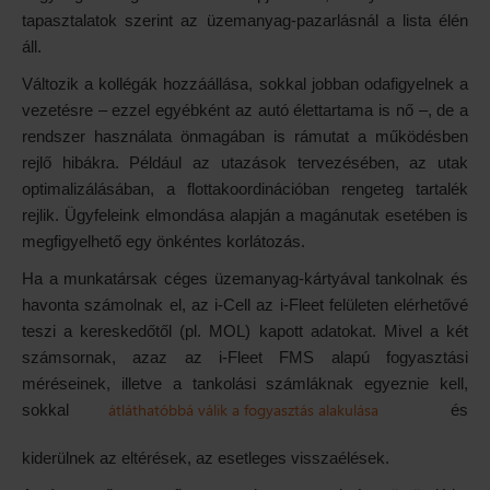
tapasztalatok szerint az üzemanyag-pazarlásnál a lista élén
áll.
Változik a kollégák hozzáállása, sokkal jobban odafigyelnek a
vezetésre – ezzel egyébként az autó élettartama is nő –, de a
rendszer használata önmagában is rámutat a működésben
rejlő hibákra. Például az utazások tervezésében, az utak
optimalizálásában, a flottakoordinációban rengeteg tartalék
rejlik. Ügyfeleink elmondása alapján a magánutak esetében is
megfigyelhető egy önkéntes korlátozás.
Ha a munkatársak céges üzemanyag-kártyával tankolnak és
havonta számolnak el, az i-Cell az i-Fleet felületen elérhetővé
teszi a kereskedőtől (pl. MOL) kapott adatokat. Mivel a két
számsornak, azaz az i-Fleet FMS alapú fogyasztási
méréseinek, illetve a tankolási számláknak egyeznie kell,
átláthatóbbá válik a fogyasztás alakulása
sokkal
és
kiderülnek az eltérések, az esetleges visszaélések.