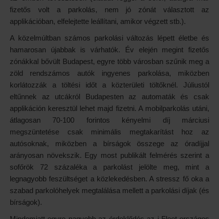
fizetős volt a parkolás, nem jó zónát választott az
applikációban, elfelejtette leállítani, amikor végzett stb.).
A közelmúltban számos parkolási változás lépett életbe és
hamarosan újabbak is várhatók. Év elején megint fizetős
zónákkal bővült Budapest, egyre több városban szűnik meg a
zöld rendszámos autók ingyenes parkolása, miközben
korlátozzák a töltési időt a közterületi töltőknél. Júliustól
eltűnnek az utcákról Budapesten az automaták és csak
applikáción keresztül lehet majd fizetni. A mobilparkolás utáni,
átlagosan 70-100 forintos kényelmi díj márciusi
megszüntetése csak minimális megtakarítást hoz az
autósoknak, miközben a bírságok összege az óradíjjal
arányosan növekszik. Egy most publikált felmérés szerint a
sofőrök 72 százaléka a parkolást jelölte meg, mint a
legnagyobb feszültséget a közlekedésben. A stressz fő oka a
szabad parkolóhelyek megtalálása mellett a parkolási díjak (és
bírságok).
Mindemiatt egyre nagyobb az érdeklődés az i-Fleet országos