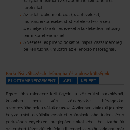
kártyáét maximum 28 naponta le kell tölteni és
tárolni kell.
Az üzleti dokumentációt (fuvarleveleket,
munkaszerződéseket stb.) kötelező lesz a cég
székhelyén tárolni és ezeket a közlekedési hatóság
bármikor ellenőrizheti.
A vezetési és pihenőidőket 56 napra visszamenőleg
be kell tudniuk mutatni az ellenőrző hatóságnak.
Parkolási változások: lefaraghatók a plusz költségek
FLOTTAMENEDZSMENT
I-CELL
I-FLEET
Egyre több mindenre kell figyelni a közterületi parkolásnál,
különben nem várt költségekkel, bírságokkal
szembesülhetnek a vállalkozások. A világban kialakult jelenlegi
helyzet miatt a vállalkozások ott spórolnak, ahol tudnak és a
parkoláson egyébként meglepően sokat lehet, ha kizárhatók
az emberi tévesztések (elaludt reggel a sofőr, addigra már