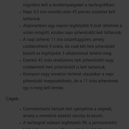
rögzíteni kell a tevékenységeket a tachográfban.
Napi 4,5 óra vezetés után 45 perces szünetet kell
tartaniuk.
Alapesetben egy napon legfeljebb 9 órát ülhetnek a
volán mögött, ezután napi pihenőidőt kell tölteniük.
A napi pihenő 11 óra összefüggően, amely
csökkenthető 9 órára, de csak két heti pihenőidő
között és legfeljebb 3 alkalommal tehető meg.
Ezentúl 45 órás rendszeres heti pihenőidőt vagy
csökkentett heti pihenőidőt is kell tartaniuk.
Kompon vagy vonaton történő utazáskor a napi
pihenőidő megszakítható, de a 11 órás pihenőnek
így is meg kell lennie.
Cégek:
Üzembentartó kártyát kell igényelnie a cégnek,
amely a menetíró adatait zárolja és kezeli.
A tachográf adatait legfeljebb 90, a járművezetői