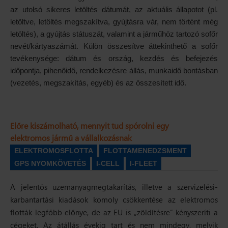
az utolsó sikeres letöltés dátumát, az aktuális állapotot (pl.
letöltve, letöltés megszakítva, gyújtásra vár, nem történt még
letöltés), a gyújtás státuszát, valamint a járműhöz tartozó sofőr
nevét/kártyaszámát. Külön összesítve áttekinthető a sofőr
tevékenysége: dátum és ország, kezdés és befejezés
időpontja, pihenőidő, rendelkezésre állás, munkaidő bontásban
(vezetés, megszakítás, egyéb) és az összesített idő.
Előre kiszámolható, mennyit tud spórolni egy
elektromos jármű a vállalkozásnak
ELEKTROMOSFLOTTA
FLOTTAMENEDZSMENT
GPS NYOMKÖVETÉS
I-CELL
I-FLEET
A jelentős üzemanyagmegtakarítás, illetve a szervizelési-
karbantartási kiadások komoly csökkentése az elektromos
flották legfőbb előnye, de az EU is „zöldítésre” kényszeríti a
cégeket. Az átállás évekig tart és nem mindegy, melyik