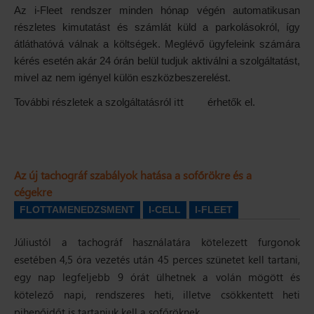
Az i-Fleet rendszer minden hónap végén automatikusan
részletes kimutatást és számlát küld a parkolásokról, így
átláthatóvá válnak a költségek. Meglévő ügyfeleink számára
kérés esetén akár 24 órán belül tudjuk aktiválni a szolgáltatást,
mivel az nem igényel külön eszközbeszerelést.
itt
További részletek a szolgáltatásról
érhetők el.
Az új tachográf szabályok hatása a sofőrökre és a
cégekre
FLOTTAMENEDZSMENT
I-CELL
I-FLEET
Júliustól a tachográf használatára kötelezett furgonok
esetében 4,5 óra vezetés után 45 perces szünetet kell tartani,
egy nap legfeljebb 9 órát ülhetnek a volán mögött és
kötelező napi, rendszeres heti, illetve csökkentett heti
pihenőidőt is tartaniuk kell a sofőröknek.