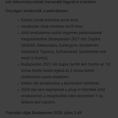
sok önkormányzatnak hamarabb fogyott el a türelme.
Országos tendenciák a parkolásban:
fizetős zónák bővítése évről évre,
várakozási díjak emelése évről évre,
zöld rendszámos autók ingyenes parkolásának
megszüntetése (Budapesten 2027-től, Cegléd,
Gödöllő, Békéscsaba, Esztergom, Kecskemét,
Szekszárd, Tapolca, Szilvásvárad, Szentendre már
most is fizetős),
Budapesten 2027-től dupla tarifát kell fizetni az 1,8
tonna feletti belső égésű és 2 tonna feletti
elektromos autók esetében,
töltési idő korlátozása a közterületi töltőknél,
2024 óta nem kaphatnak a plug-in hibridek zöld
rendszámot, a meglévőket idén december 1-ig
fehérre kell cserélni.
Parkolási díjak Budapesten 2026. július 1-től