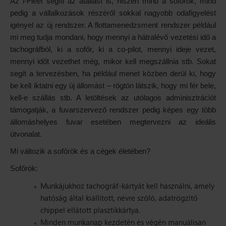
Az i-Fleet segíti az átállást is, hiszen mind a sofőrök, mind
pedig a vállalkozások részéről sokkal nagyobb odafigyelést
igényel az új rendszer. A flottamenedzsment rendszer például
mi meg tudja mondani, hogy mennyi a hátralévő vezetési idő a
tachográfból, ki a sofőr, ki a co-pilot, mennyi ideje vezet,
mennyi időt vezethet még, mikor kell megszállnia stb. Sokat
segít a tervezésben, ha például menet közben derül ki, hogy
be kell iktatni egy új állomást – rögtön látszik, hogy mi fér bele,
kell-e szállás stb. A letöltések az utólagos adminisztrációt
támogatják, a fuvarszervező rendszer pedig képes egy több
állomáshelyes fuvar esetében megtervezni az ideális
útvonalat.
Mi változik a sofőrök és a cégek életében?
Sofőrök:
Munkájukhoz tachográf-kártyát kell használni, amely
hatóság által kiállított, névre szóló, adatrögzítő
chippel ellátott plasztikkártya.
Minden munkanap kezdetén és végén manuálisan