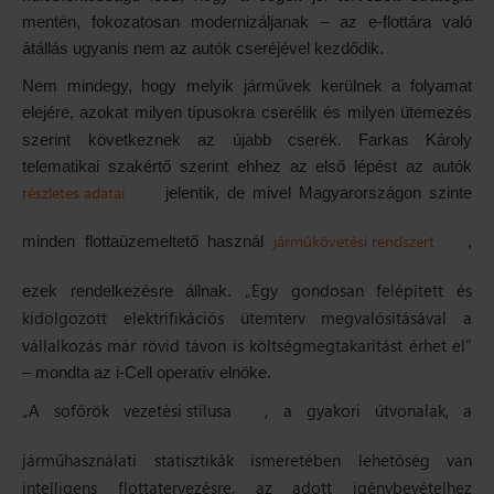
mentén, fokozatosan modernizáljanak – az e-flottára való
átállás ugyanis nem az autók cseréjével kezdődik.
Nem mindegy, hogy melyik járművek kerülnek a folyamat
elejére, azokat milyen típusokra cserélik és milyen ütemezés
.
szerint következnek az újabb cserék
Farkas Károly
telematikai szakértő szerint ehhez az első lépést az autók
részletes adatai
jelentik, de mivel Magyarországon szinte
járműkövetési rendszert
minden flottaüzemeltető használ
,
„Egy gondosan felépített és
ezek rendelkezésre állnak.
kidolgozott elektrifikációs ütemterv megvalósításával a
vállalkozás már rövid távon is költségmegtakarítást érhet el”
– mondta az i-Cell operatív elnöke.
„A sofőrök
vezetési stílusa
, a gyakori útvonalak, a
járműhasználati statisztikák ismeretében lehetőség van
intelligens flottatervezésre, az adott igénybevételhez