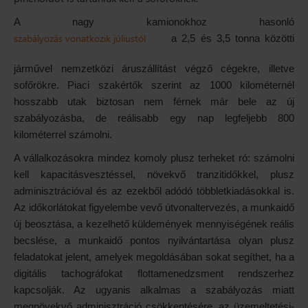
A nagy kamionokhoz hasonló
szabályozás vonatkozik júliustól
a 2,5 és 3,5 tonna közötti
járművel nemzetközi áruszállítást végző cégekre, illetve
sofőrökre. Piaci szakértők szerint az 1000 kilométernél
hosszabb utak biztosan nem férnek már bele az új
szabályozásba, de reálisabb egy nap legfeljebb 800
kilométerrel számolni.
A vállalkozásokra mindez komoly plusz terheket ró: számolni
kell kapacitásvesztéssel, növekvő tranzitidőkkel, plusz
adminisztrációval és az ezekből adódó többletkiadásokkal is.
Az időkorlátokat figyelembe vevő útvonaltervezés, a munkaidő
új beosztása, a kezelhető küldemények mennyiségének reális
becslése, a munkaidő pontos nyilvántartása olyan plusz
feladatokat jelent, amelyek megoldásában sokat segíthet, ha a
digitális tachográfokat flottamenedzsment rendszerhez
kapcsolják. Az ugyanis alkalmas a szabályozás miatt
megnövekvő adminisztráció csökkentésére, az üzemeltetési-