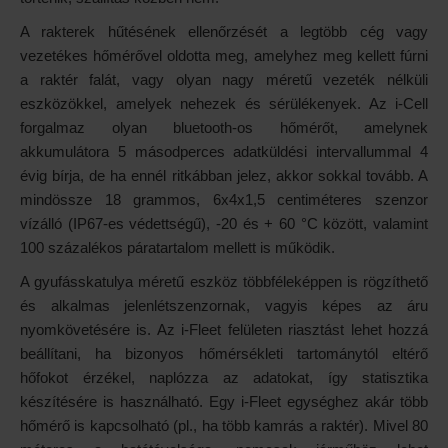
A rakterek hűtésének ellenőrzését a legtöbb cég vagy
vezetékes hőmérővel oldotta meg, amelyhez meg kellett fúrni
a raktér falát, vagy olyan nagy méretű vezeték nélküli
eszközökkel, amelyek nehezek és sérülékenyek. Az i-Cell
forgalmaz olyan bluetooth-os hőmérőt, amelynek
akkumulátora 5 másodperces adatküldési intervallummal 4
évig bírja, de ha ennél ritkábban jelez, akkor sokkal tovább. A
mindössze 18 grammos, 6x4x1,5 centiméteres szenzor
vízálló (IP67-es védettségű), -20 és + 60 °C között, valamint
100 százalékos páratartalom mellett is működik.
A gyufásskatulya méretű eszköz többféleképpen is rögzíthető
és alkalmas jelenlétszenzornak, vagyis képes az áru
nyomkövetésére is. Az i-Fleet felületen riasztást lehet hozzá
beállítani, ha bizonyos hőmérsékleti tartománytól eltérő
hőfokot érzékel, naplózza az adatokat, így statisztika
készítésére is használható. Egy i-Fleet egységhez akár több
hőmérő is kapcsolható (pl., ha több kamrás a raktér). Mivel 80