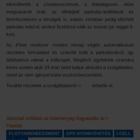
elkerülhetők a zónatévesztések, a feleslegesen, előre
megvásárolt órák, az elfelejtett parkolás-leállítások és
természetesen a bírságok is, inaktív zónában pedig időzített
parkolás indul el, amikor fizetőssé válik az övezet (pl. reggel 8-
kor).
Az iFleet rendszer minden hónap végén automatikusan
részletes kimutatást és számlát küld a parkolásokról, így
átláthatóvá válnak a költségek. Meglévő ügyfeleink számára
kérés esetén akár 24 órán belül tudjuk aktiválni a szolgáltatást,
mivel az nem igényel külön eszközbeszerelést.
itt
További részletek a szolgáltatásról
érhetők el.
Azonnal csökken az üzemanyag fogyasztás az i-
Fleettel
FLOTTAMENEDZSMENT
GPS NYOMKÖVETÉS
I-CELL