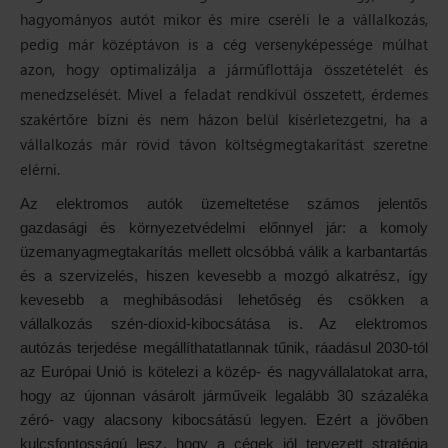
hagyományos autót mikor és mire cseréli le a vállalkozás,
pedig már középtávon is a cég versenyképessége múlhat
azon, hogy optimalizálja a járműflottája összetételét és
menedzselését. Mivel a feladat rendkívül összetett, érdemes
szakértőre bízni és nem házon belül kísérletezgetni, ha a
vállalkozás már rövid távon költségmegtakarítást szeretne
elérni.
Az elektromos autók üzemeltetése számos jelentős
gazdasági és környezetvédelmi előnnyel jár: a komoly
üzemanyagmegtakarítás mellett olcsóbbá válik a karbantartás
és a szervizelés, hiszen kevesebb a mozgó alkatrész, így
kevesebb a meghibásodási lehetőség és csökken a
vállalkozás szén-dioxid-kibocsátása is. Az elektromos
autózás terjedése megállíthatatlannak tűnik, ráadásul 2030-tól
az Európai Unió is kötelezi a közép- és nagyvállalatokat arra,
hogy az újonnan vásárolt járműveik legalább 30 százaléka
zéró- vagy alacsony kibocsátású legyen. Ezért a jövőben
kulcsfontosságú lesz, hogy a cégek jól tervezett stratégia