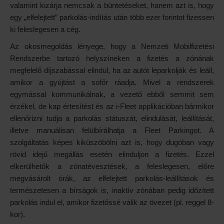
valamint kizárja nemcsak a büntetéseket, hanem azt is, hogy
egy „elfelejtett” parkolás-indítás után több ezer forintot fizessen
ki feleslegesen a cég.
Az okosmegoldás lényege, hogy a Nemzeti Mobilfizetési
Rendszerbe tartozó helyszíneken a fizetés a zónának
megfelelő díjszabással elindul, ha az autót leparkolják és leáll,
amikor a gyújtást a sofőr ráadja. Mivel a rendszerek
egymással kommunikálnak, a vezető ebből semmit sem
érzékel, de kap értesítést és az i-Fleet applikációban bármikor
ellenőrizni tudja a parkolás státuszát, elindulását, leállítását,
illetve manuálisan felülbírálhatja a Fleet Parkingot. A
szolgáltatás képes kiküszöbölni azt is, hogy dugóban vagy
rövid idejű megállás esetén elinduljon a fizetés. Ezzel
elkerülhetők a zónatévesztések, a feleslegesen, előre
megvásárolt órák, az elfelejtett parkolás-leállítások és
természetesen a bírságok is, inaktív zónában pedig időzített
parkolás indul el, amikor fizetőssé válik az övezet (pl. reggel 8-
kor).