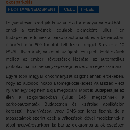
okosparkolás
FLOTTAMENEDZSMENT
I-CELL
I-FLEET
Folyamatosan szorítják ki az autókat a magyar városokból –
ennek a törekvésnek legújabb elemeként július 1-én
Budapesten eltűnnek a parkoló automaták és a belvárosban
óránként már 800 forintot kell fizetni reggel 8 és este 10
között. Ilyen árak, valamint az újabb és újabb korlátozások
mellett az emberi tévesztések kizárása, az automatikus
parkolás ma már versenyképességi tényező a cégek számára.
Egyre több magyar önkormányzat szigorít annak érdekében,
hogy az autósok inkább a tömegközlekedést válasszák – ezt
nyilván egy cég nem tudja megoldani. Most is Budapest jár az
élen a szigorításokban (július 1-től megszűnnek a
parkolóautomaták Budapesten és kizárólag applikáción
keresztül, hanghívással vagy SMS-ben lehet fizetni), de a
tapasztalatok szerint ezek a változások idővel megjelennek a
többi nagyvárosunkban is; bár az elektromos autók esetében